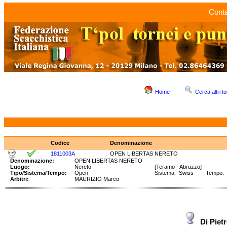
Conta
Home
Cerca altri to
Codice
Denominazione
1811003A
OPEN LIBERTAS NERETO
Denominazione:
OPEN LIBERTAS NERETO
Luogo:
Nereto
[Teramo - Abruzzo]
Tipo/Sistema/Tempo:
Open
Sistema: Swiss Tempo: 90
Arbitri:
MAURIZIO Marco
Di Piet