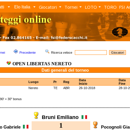
Giocatori
Tornei
LOTO
TORO
FSI A
tti
Elo Italia
rnei
Precedente
Ricerca veloce
OPEN LIBERTAS NERETO
Dati generali del torneo
Data
Data
Luogo
Pr
Reg
Inizio
Fine
Nereto
TE
ABR
26-10-2018
28-10-
' + 30" bonus
Bruni Emiliano
1
ro Gabriele
Pocognoli Gi