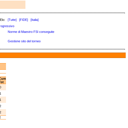
Elo:
[Tutte]
[FIDE]
[Italia]
rogressivo
Norme di Maestro FSI conseguite
Gestione sito del torneo
Cum
ot
0
1
1
2
2
2