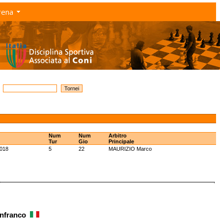
rena
Num
Num
Arbitro
Tur
Gio
Principale
2018
5
22
MAURIZIO Marco
anfranco