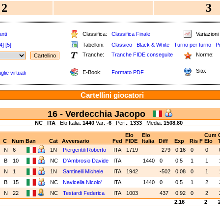
2
3
nti
Classifica:
Classifica Finale
Variazioni 
4]
[5]
Tabelloni:
Classico
Black & White
Turno per turno
P
Tranche:
Tranche FIDE conseguite
Norme:
Sito:
E-Book:
Formato PDF
lie virtuali
Cartellini giocatori
16 - Verdecchia Jacopo
NC
ITA
Elo Italia:
1440
Var:
-6
Perf.:
1333
Media:
1508.80
Elo
Elo
Cum
C
Num
Ban
Cat
Avversario
Fed
FIDE
Italia
Diff
Exp
Ris
F
Elo
T
1
N
6
1N
Piergentili Roberto
ITA
1719
-279
0.16
0
0
2
B
10
NC
D'Ambrosio Davide
ITA
1440
0
0.5
1
1
3
N
1
1N
Santinelli Michele
ITA
1942
-502
0.08
0
1
4
B
15
NC
Navicella Nicolo'
ITA
1440
0
0.5
1
2
5
N
22
NC
Testardi Federica
ITA
1003
437
0.92
0
2
2.16
2