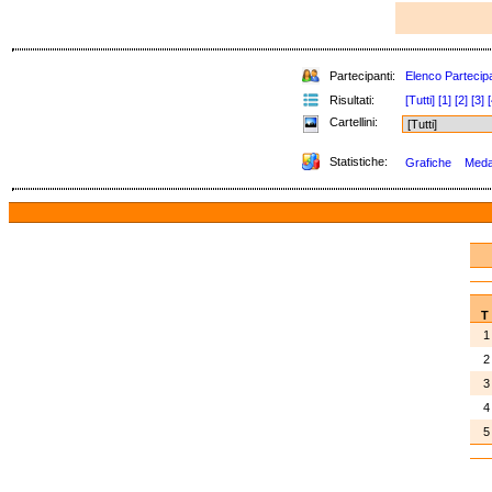
Partecipanti:
Elenco Partecipa
Risultati:
[Tutti]
[1]
[2]
[3]
[
Cartellini:
Statistiche:
Grafiche
Medag
T