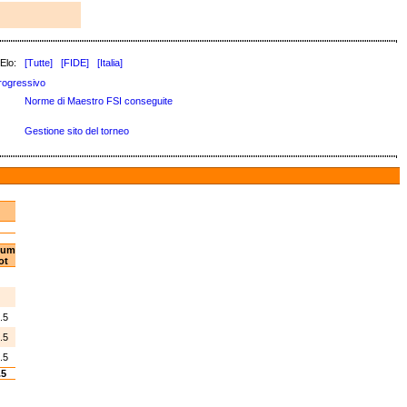
Elo:
[Tutte]
[FIDE]
[Italia]
rogressivo
Norme di Maestro FSI conseguite
Gestione sito del torneo
um
ot
1
2
.5
.5
.5
.5