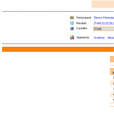
Partecipanti:
Elenco Partecipa
Risultati:
[Tutti]
[1]
[2]
[3]
[
Cartellini:
Statistiche:
Grafiche
Medag