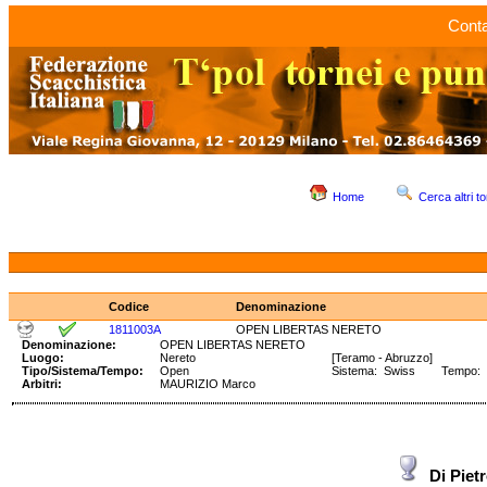
Conta
Home
Cerca altri to
Codice
Denominazione
1811003A
OPEN LIBERTAS NERETO
Denominazione:
OPEN LIBERTAS NERETO
Luogo:
Nereto
[Teramo - Abruzzo]
Tipo/Sistema/Tempo:
Open
Sistema: Swiss Tempo: 90
Arbitri:
MAURIZIO Marco
Di Piet