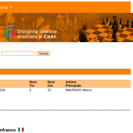
rena
Num
Num
Arbitro
Tur
Gio
Principale
2018
5
22
MAURIZIO Marco
anfranco