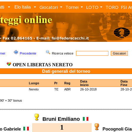
Giocatori
Tornei
LOTO
TORO
FSI A
tti
Elo Italia
rnei
Precedente
Ricerca veloce
OPEN LIBERTAS NERETO
Dati generali del torneo
Data
Data
Luogo
Pr
Reg
Inizio
Fine
Nereto
TE
ABR
26-10-2018
28-10-
' + 30" bonus
Bruni Emiliano
1
ro Gabriele
Pocognoli Gi