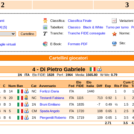
2
3
nti
Classifica:
Classifica Finale
Variazioni 
4]
[5]
Tabelloni:
Classico
Black & White
Turno per turno
P
Tranche:
Tranche FIDE conseguite
Norme:
Sito:
E-Book:
Formato PDF
lie virtuali
Cartellini giocatori
4 - Di Pietro Gabriele
1N
ITA
Elo FIDE:
1828
Perf.:
1964
Media:
1565.80
W-We:
0.79
Elo
Elo
Cum
C
T
C
Num
Ban
Cat
Avversario
Fed
FIDE
Italia
Diff
Exp
Ris
F
Elo
T
1
B
14
NC
Forlizzi Daria
ITA
1440
1
0
2
N
20
NC
Testardi Fabiana
ITA
1115
713
0.92
1
1
3
B
3
1N
Bruni Emiliano
ITA
1835
-7
0.49
½
1.5
2
4
N
5
CM
Spada Angelo
ITA
1720
108
0.65
1
2.5
3
5
B
6
1N
Piergentili Roberto
ITA
1719
109
0.65
1
3.5
4
2.71
3.5
4