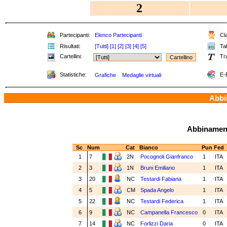
2
Partecipanti:
Elenco Partecipanti
Cla
Risultati:
[Tutti]
[1]
[2]
[3]
[4]
[5]
Tab
Cartellini:
Tr
Statistiche:
E-
Grafiche
Medaglie virtuali
Abbin
Abbinamenti
Sc
Num
Cat
Bianco
Pun
Fed
1
7
2N
Pocognoli Gianfranco
1
ITA
2
3
1N
Bruni Emiliano
1
ITA
3
20
NC
Testardi Fabiana
1
ITA
4
5
CM
Spada Angelo
1
ITA
5
22
NC
Testardi Federica
1
ITA
6
9
NC
Campanella Francesco
0
ITA
7
14
NC
Forlizzi Daria
0
ITA