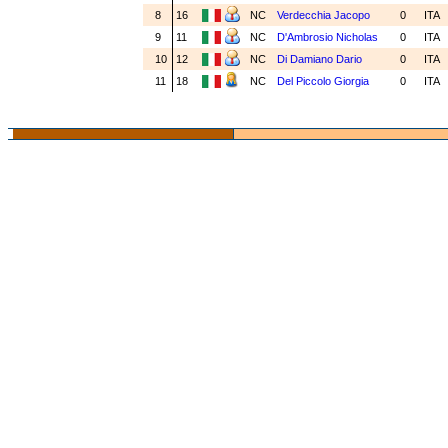
8
16
NC
Verdecchia Jacopo
0
ITA
9
11
NC
D'Ambrosio Nicholas
0
ITA
10
12
NC
Di Damiano Dario
0
ITA
11
18
NC
Del Piccolo Giorgia
0
ITA