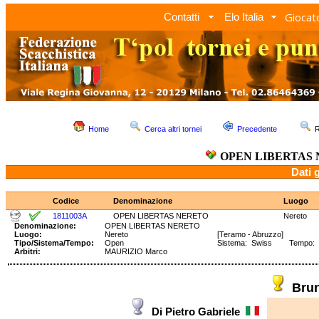
Giocato
Contatti
Elo Italia
Home
Cerca altri tornei
Precedente
R
OPEN LIBERTAS
Dati 
Codice
Denominazione
Luogo
1811003A
OPEN LIBERTAS NERETO
Nereto
Denominazione:
OPEN LIBERTAS NERETO
Luogo:
Nereto
[Teramo - Abruzzo]
Tipo/Sistema/Tempo:
Open
Sistema: Swiss Tempo: 90
Arbitri:
MAURIZIO Marco
Bru
Di Pietro Gabriele