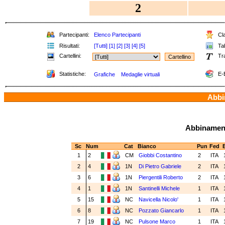
2
Partecipanti:
Elenco Partecipanti
Cla
Risultati:
[Tutti]
[1]
[2]
[3]
[4]
[5]
Tab
Cartellini:
Tr
Statistiche:
E-
Grafiche
Medaglie virtuali
Abbin
Abbinamenti
Sc
Num
Cat
Bianco
Pun
Fed
E
1
2
CM
Giobbi Costantino
2
ITA
2
4
1N
Di Pietro Gabriele
2
ITA
3
6
1N
Piergentili Roberto
2
ITA
4
1
1N
Santinelli Michele
1
ITA
5
15
NC
Navicella Nicolo'
1
ITA
6
8
NC
Pozzato Giancarlo
1
ITA
7
19
NC
Pulsone Marco
1
ITA