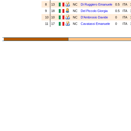
8
13
NC
Di Ruggiero Emanuele
0.5
ITA
9
18
NC
Del Piccolo Giorgia
0.5
ITA
10
10
NC
D'Ambrosio Davide
0
ITA
11
17
NC
Cavatassi Emanuele
0
ITA