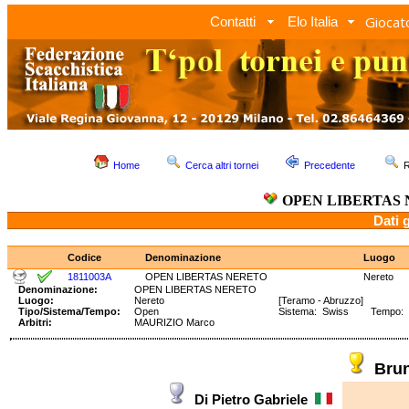
Giocato
Contatti
Elo Italia
Home
Cerca altri tornei
Precedente
R
OPEN LIBERTAS
Dati 
Codice
Denominazione
Luogo
1811003A
OPEN LIBERTAS NERETO
Nereto
Denominazione:
OPEN LIBERTAS NERETO
Luogo:
Nereto
[Teramo - Abruzzo]
Tipo/Sistema/Tempo:
Open
Sistema: Swiss Tempo: 90
Arbitri:
MAURIZIO Marco
Bru
Di Pietro Gabriele