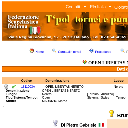
Giocato
Contatti
Elo Italia
Home
Cerca altri tornei
Precedente
R
OPEN LIBERTAS
Dati 
Codice
Denominazione
Luogo
1811003A
OPEN LIBERTAS NERETO
Nereto
Denominazione:
OPEN LIBERTAS NERETO
Luogo:
Nereto
[Teramo - Abruzzo]
Tipo/Sistema/Tempo:
Open
Sistema: Swiss Tempo: 90
Arbitri:
MAURIZIO Marco
Bru
Di Pietro Gabriele