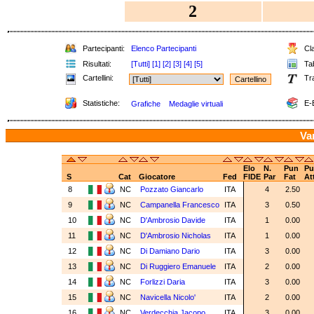
2
Partecipanti:
Elenco Partecipanti
Cla
Risultati:
[Tutti]
[1]
[2]
[3]
[4]
[5]
Tab
Cartellini:
Tr
Statistiche:
E-
Grafiche
Medaglie virtuali
Var
Elo
N.
Pun
Pu
S
Cat
Giocatore
Fed
FIDE
Par
Fat
At
8
NC
Pozzato Giancarlo
ITA
4
2.50
9
NC
Campanella Francesco
ITA
3
0.50
10
NC
D'Ambrosio Davide
ITA
1
0.00
11
NC
D'Ambrosio Nicholas
ITA
1
0.00
12
NC
Di Damiano Dario
ITA
3
0.00
13
NC
Di Ruggiero Emanuele
ITA
2
0.00
14
NC
Forlizzi Daria
ITA
3
0.00
15
NC
Navicella Nicolo'
ITA
2
0.00
16
NC
Verdecchia Jacopo
ITA
3
0.00