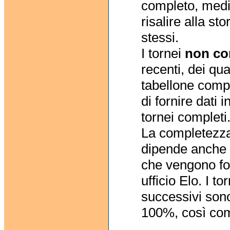
completo, media
risalire alla sto
stessi.
I tornei
non co
recenti, dei qu
tabellone comp
di fornire dati 
tornei completi
La completezza
dipende anche d
che vengono forn
ufficio Elo. I to
successivi sono
100%, così come