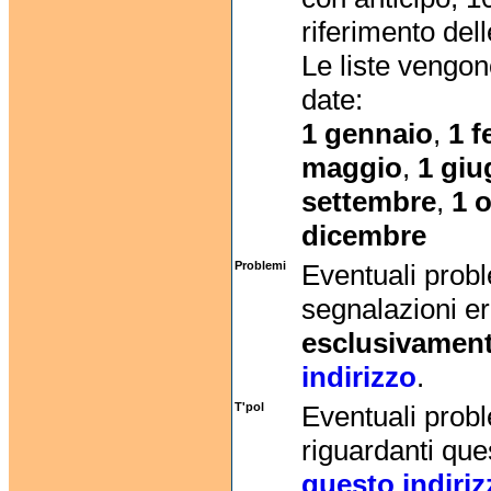
riferimento dell
Le liste vengo
date:
1 gennaio
,
1 f
maggio
,
1 gi
settembre
,
1 
dicembre
Problemi
Eventuali probl
segnalazioni er
esclusivament
indirizzo
.
T'pol
Eventuali probl
riguardanti que
questo indiriz