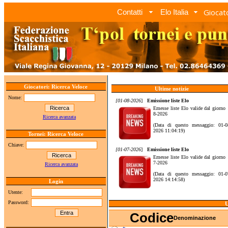
Giocato
Contatti
Elo Italia
Giocatori: Ricerca Veloce
Ultime notizie
Nome:
[01-08-2026
]
Emissione liste Elo
Emesse liste Elo valide dal giorno 
8-2026
Ricerca avanzata
(Data di questo messaggio: 01-0
2026 11:04:19)
Tornei: Ricerca Veloce
Chiave:
[01-07-2026
]
Emissione liste Elo
Emesse liste Elo valide dal giorno 
7-2026
Ricerca avanzata
(Data di questo messaggio: 01-0
2026 14:14:58)
Login
Utente:
Password:
U
Codice
Denominazione