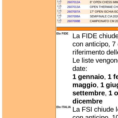
2607012A
8° OPEN CHESS I
2607013A
OPEN THERMAE CH
2607007A
17° OPEN ISCHIA I
2607008A
SEMIFINALE CIA 20
2607008B
CAMPIONATO CM 2
Elo FIDE
La FIDE chiude 
con anticipo, 7 
riferimento dell
Le liste vengo
date:
1 gennaio
,
1 f
maggio
,
1 gi
settembre
,
1 
dicembre
Elo ITALIA
La FSI chiude l
con anticipo, 10