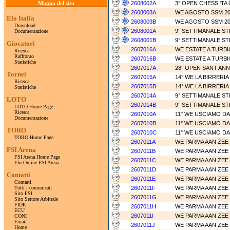
Mappa del sito
2608002A
3° OPEN CHESS 'TA
2608003A
WE AGOSTO SSM 20
Elo Italia
2608003B
WE AGOSTO SSM 20
Download
2608001A
9° SETTIMANALE STE
Documentazione
2608001B
9° SETTIMANALE STE
Giocatori
2607016A
WE ESTATE A TURBI
Ricerca
Raffronto
2607016B
WE ESTATE A TURBI
Statistiche
2607017A
28° OPEN SANT AN
Tornei
2607015A
14° WE LA BIRRERIA
Ricerca
2607015B
14° WE LA BIRRERIA
Statistiche
2607014A
9° SETTIMANALE STE
LOTO
2607014B
9° SETTIMANALE STE
LOTO Home Page
Ricerca
2607010A
11° WE USCIAMO DA
Documentazione
2607010B
11° WE USCIAMO DA
TORO
2607010C
11° WE USCIAMO DA
TORO Home Page
2607011A
WE PARMA AAN ZEE
FSI Arena
2607011B
WE PARMA AAN ZEE
FSI Arena Home Page
2607011C
WE PARMA AAN ZEE
Elo Online FSI Arena
2607011D
WE PARMA AAN ZEE
Contatti
2607011E
WE PARMA AAN ZEE
Contatti
Tutti i comunicati
2607011F
WE PARMA AAN ZEE
Sito FSI
2607011G
WE PARMA AAN ZEE
Sito Settore Arbitrale
FIDE
2607011H
WE PARMA AAN ZEE
ECU
2607011I
WE PARMA AAN ZEE
CONI
Email
2607011J
WE PARMA AAN ZEE
Home