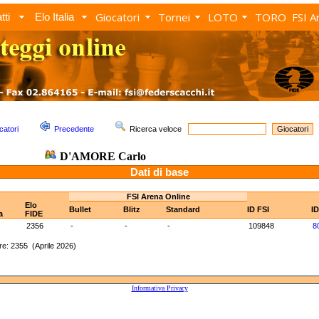
Giocatori
Tornei
LOTO
TORO
FSI A
tti
Elo Italia
catori
Precedente
Ricerca veloce
D'AMORE Carlo
Dati di base
FSI Arena Online
Elo
Bullet
Blitz
Standard
ID FSI
I
a
FIDE
2356
-
-
-
109848
8
e: 2355 (Aprile 2026)
Informativa Privacy