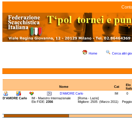
Conta
Home
Cerca altri gio
Elo
Nome
Cat
Itali
D'AMORE Carlo
IM
0
D'AMORE Carlo
IM - Maestro Internazionale
[Roma - Lazio]
Elo FIDE:
2356
Migliore: 2505 (Marzo 2011) Peggior