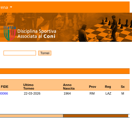
rena
Ultimo
Anno
D FIDE
Prov
Reg
Sx
Torneo
Nascita
00066
22-03-2026
1964
RM
LAZ
M