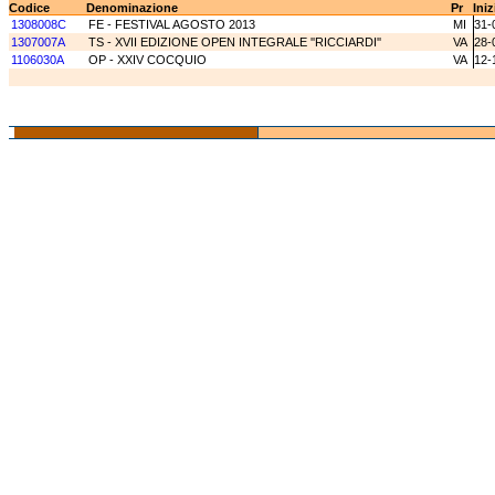
Codice
Denominazione
Pr
Iniz
1308008C
FE - FESTIVAL AGOSTO 2013
MI
31-
1307007A
TS - XVII EDIZIONE OPEN INTEGRALE ''RICCIARDI''
VA
28-
1106030A
OP - XXIV COCQUIO
VA
12-