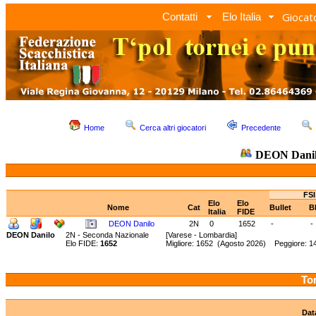
Giocato
Contatti
Elo Italia
Home
Cerca altri giocatori
Precedente
DEON Dani
FSI
Elo
Elo
Nome
Cat
Bullet
B
Italia
FIDE
DEON Danilo
2N
0
1652
-
-
DEON Danilo
2N - Seconda Nazionale
[Varese - Lombardia]
Elo FIDE:
1652
Migliore: 1652 (Agosto 2026) Peggiore: 
Tor
Dat