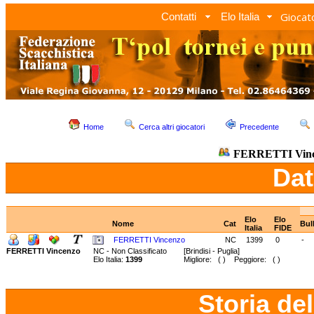
Giocato
Contatti
Elo Italia
Home
Cerca altri giocatori
Precedente
FERRETTI Vin
Dat
Elo
Elo
Nome
Cat
Bul
Italia
FIDE
FERRETTI Vincenzo
NC
1399
0
-
FERRETTI Vincenzo
NC - Non Classificato
[Brindisi - Puglia]
Elo Italia:
1399
Migliore: ( ) Peggiore: ( )
Storia de