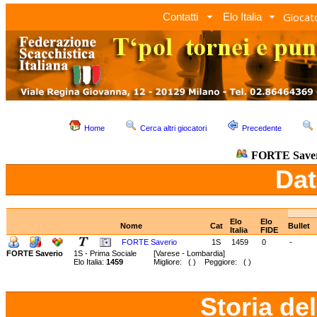
Giocato
Contatti
Elo Italia
Home
Cerca altri giocatori
Precedente
FORTE Save
Dat
Elo
Elo
Nome
Cat
Bullet
Italia
FIDE
FORTE Saverio
1S
1459
0
-
FORTE Saverio
1S - Prima Sociale
[Varese - Lombardia]
Elo Italia:
1459
Migliore: ( ) Peggiore: ( )
Storia de