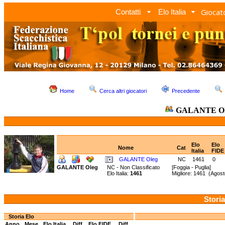
Giocato
Contatti
Elo Italia
Home
Cerca altri giocatori
Precedente
GALANTE O
Elo
Elo
Nome
Cat
Italia
FIDE
GALANTE Oleg
NC
1461
0
GALANTE Oleg
NC - Non Classificato
[Foggia - Puglia]
Elo Italia:
1461
Migliore: 1461 (Ago
Storia
Storia Elo
Anno
Mese
Elo Italia
Diff.
Elo FIDE
Diff.