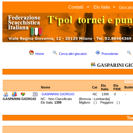
Giocato
Contatti
Elo Italia
Home
Cerca altri giocatori
Precedente
GASPARINI GI
Elo
Elo
Nome
Cat
Bulle
Italia
FIDE
GASPARINI GIORGIO
NC
1399
0
-
GASPARINI GIORGIO
NC - Non Classificato
[Brescia - Lombardia]
Elo Italia:
1399
Migliore: ( ) Peggiore: ( )
Tor