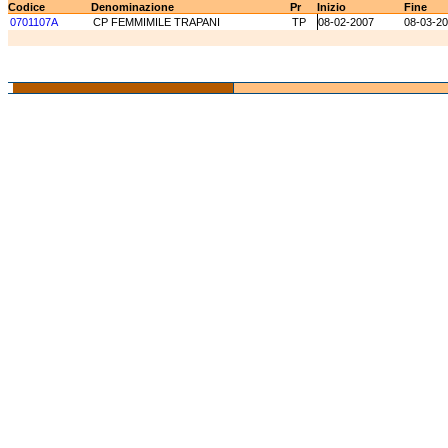
Codice
Denominazione
Pr
Inizio
Fine
0701107A
CP FEMMIMILE TRAPANI
TP
08-02-2007
08-03-2