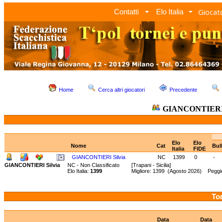
Giocato
Contatti
Elo Italia
Home
Cerca altri giocatori
Precedente
GIANCONTIERI 
Elo
Elo
Nome
Cat
Bul
Italia
FIDE
GIANCONTIERI Silvia
NC
1399
0
-
GIANCONTIERI Silvia
NC - Non Classificato
[Trapani - Sicilia]
Elo Italia:
1399
Migliore: 1399 (Agosto 2026) Peggio
Tor
Data
Data