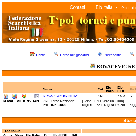
Giocato
Contatti
Elo Italia
Home
Cerca altri giocatori
Precedente
KOVACEVIC KR
Elo
Elo
Nome
Cat
Bul
Italia
FIDE
KOVACEVIC KRISTIAN
3N
0
1554
-
KOVACEVIC KRISTIAN
3N - Terza Nazionale
[Udine - Friuli Venezia Giulia]
Elo FIDE:
1554
Migliore: 1554 (Agosto 2026) Pegg
Storia
Storia Elo
Anno
Mese
Elo Italia
Diff.
Elo FIDE
Diff.