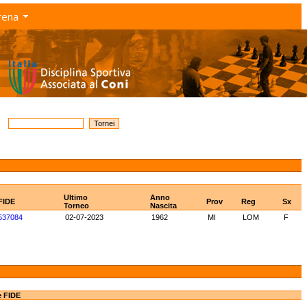
rena
Ultimo
Anno
FIDE
Prov
Reg
Sx
Torneo
Nascita
537084
02-07-2023
1962
MI
LOM
F
e FIDE