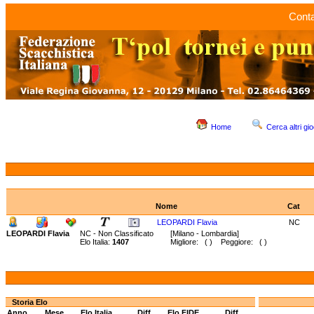
Conta
Home
Cerca altri gio
Nome
Cat
LEOPARDI Flavia
NC
LEOPARDI Flavia
NC - Non Classificato
[Milano - Lombardia]
Elo Italia:
1407
Migliore: ( ) Peggiore: ( )
Storia Elo
Anno
Mese
Elo Italia
Diff.
Elo FIDE
Diff.