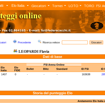
Giocatori
Tornei
LOTO
TORO
FSI A
tti
Elo Italia
catori
Precedente
Ricerca veloce
LEOPARDI Flavia
Dati di base
FSI Arena Online
Elo
Elo
Bullet
Blitz
Standard
ID FSI
ID 
Italia
FIDE
1407
0
-
-
-
163638
28
Storia del punteggio Elo
Andamento Elo Italia 