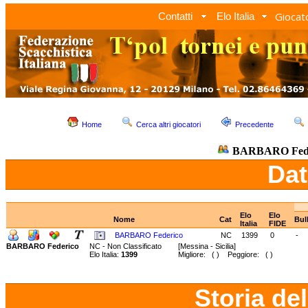
Giocato
Contatti
Elo Italia
Home
Cerca altri giocatori
Precedente
BARBARO Fede
Dat
Elo
Elo
Nome
Cat
Bul
Italia
FIDE
BARBARO Federico
NC
1399
0
-
BARBARO Federico
NC - Non Classificato
[Messina - Sicilia]
Elo Italia:
1399
Migliore: ( ) Peggiore: ( )
Storia de