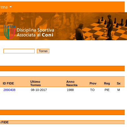
rena
Ultimo
Anno
ID FIDE
Prov
Reg
Sx
Torneo
Nascita
2890408
08-10-2017
1988
TO
PIE
M
e FIDE