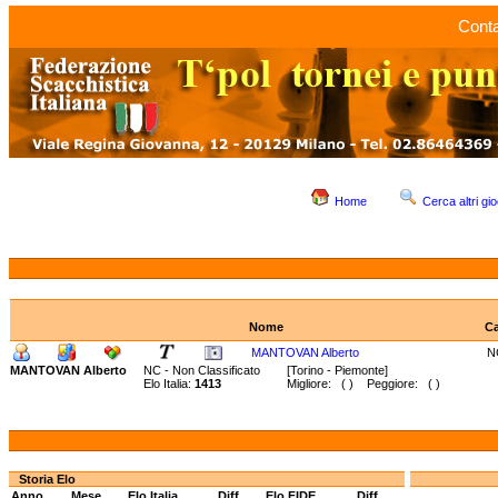
Conta
Home
Cerca altri gio
Nome
Ca
MANTOVAN Alberto
N
MANTOVAN Alberto
NC - Non Classificato
[Torino - Piemonte]
Elo Italia:
1413
Migliore: ( ) Peggiore: ( )
Storia Elo
Anno
Mese
Elo Italia
Diff.
Elo FIDE
Diff.