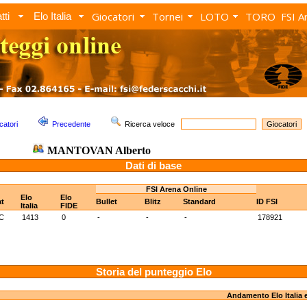
Giocatori
Tornei
LOTO
TORO
FSI A
tti
Elo Italia
catori
Precedente
Ricerca veloce
MANTOVAN Alberto
Dati di base
FSI Arena Online
Elo
Elo
t
Bullet
Blitz
Standard
ID FSI
Italia
FIDE
C
1413
0
-
-
-
178921
Storia del punteggio Elo
Andamento Elo Italia 