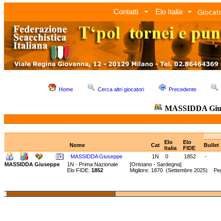
Giocato
Contatti
Elo Italia
Home
Cerca altri giocatori
Precedente
MASSIDDA Giu
Elo
Elo
Nome
Cat
Bullet
Italia
FIDE
MASSIDDA Giuseppe
1N
0
1852
-
MASSIDDA Giuseppe
1N - Prima Nazionale
[Oristano - Sardegna]
Elo FIDE:
1852
Migliore: 1870 (Settembre 2025) Peg