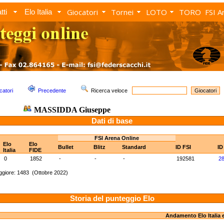
Giocatori
Tornei
LOTO
TORO
FSI A
tti
Elo Italia
catori
Precedente
Ricerca veloce
MASSIDDA Giuseppe
Dati di base
FSI Arena Online
Elo
Elo
Bullet
Blitz
Standard
ID FSI
ID
Italia
FIDE
0
1852
-
-
-
192581
2
giore: 1483 (Ottobre 2022)
Storia del punteggio Elo
Andamento Elo Italia 