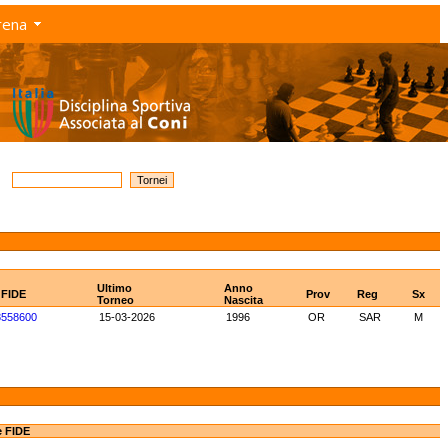
rena
Ultimo
Anno
 FIDE
Prov
Reg
Sx
Torneo
Nascita
8558600
15-03-2026
1996
OR
SAR
M
e FIDE