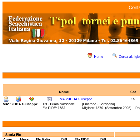
Conta
Home
Cerca altri gio
Nome
Cat
MASSIDDA Giuseppe
1N
MASSIDDA Giuseppe
1N - Prima Nazionale
[Oristano - Sardegna]
Elo FIDE:
1852
Migliore: 1870 (Settembre 2025) Peg
Storia Elo
Anno
Mese
Elo Italia
Diff.
Elo FIDE
Diff.