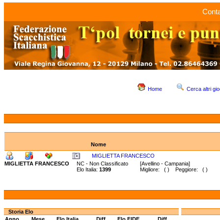
Conta
Home
Cerca altri gio
Nome
MIGLIETTA FRANCESCO
MIGLIETTA FRANCESCO
NC - Non Classificato
[Avellino - Campania]
Elo Italia:
1399
Migliore: ( ) Peggiore: ( )
Storia Elo
Anno
Mese
Elo Italia
Diff.
Elo FIDE
Diff.