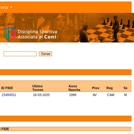
rena
Ultimo
Anno
ID FIDE
Prov
Reg
Sx
Torneo
Nascita
23484551
16-03-2025
1999
AV
CAM
M
e FIDE