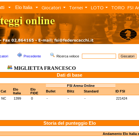
Giocatori
Tornei
LOTO
TORO
FSI A
tti
Elo Italia
catori
Precedente
Ricerca veloce
MIGLIETTA FRANCESCO
Dati di base
FSI Arena Online
Elo
Elo
Cat
Bullet
Blitz
Standard
ID FSI
Italia
FIDE
NC
1399
0
-
-
-
221424
Storia del punteggio Elo
Andamento Elo Italia 