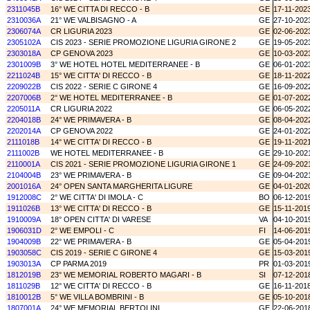
2311045B
16° WE CITTA DI RECCO - B
GE
17-11-202
2310036A
21° WE VALBISAGNO - A
GE
27-10-202
2306074A
CR LIGURIA 2023
GE
02-06-202
2305102A
CIS 2023 - SERIE PROMOZIONE LIGURIA GIRONE 2
GE
19-05-202
2303018A
CP GENOVA 2023
GE
10-03-202
2301009B
3° WE HOTEL HOTEL MEDITERRANEE - B
GE
06-01-202
2211024B
15° WE CITTA' DI RECCO - B
GE
18-11-202
2209022B
CIS 2022 - SERIE C GIRONE 4
GE
16-09-202
2207006B
2° WE HOTEL MEDITERRANEE - B
GE
01-07-202
2205011A
CR LIGURIA 2022
GE
06-05-202
2204018B
24° WE PRIMAVERA - B
GE
08-04-202
2202014A
CP GENOVA 2022
GE
24-01-202
2111018B
14° WE CITTA' DI RECCO - B
GE
19-11-202
2111002B
WE HOTEL MEDITERRANEE - B
GE
29-10-202
2110001A
CIS 2021 - SERIE PROMOZIONE LIGURIA GIRONE 1
GE
24-09-202
2104004B
23° WE PRIMAVERA - B
GE
09-04-202
2001016A
24° OPEN SANTA MARGHERITA LIGURE
GE
04-01-202
1912008C
2° WE CITTA' DI IMOLA - C
BO
06-12-201
1911026B
13° WE CITTA' DI RECCO - B
GE
15-11-201
1910009A
18° OPEN CITTA' DI VARESE
VA
04-10-201
1906031D
2° WE EMPOLI - C
FI
14-06-201
1904009B
22° WE PRIMAVERA - B
GE
05-04-201
1903058C
CIS 2019 - SERIE C GIRONE 4
GE
15-03-201
1903013A
CP PARMA 2019
PR
01-03-201
1812019B
23° WE MEMORIAL ROBERTO MAGARI - B
SI
07-12-201
1811029B
12° WE CITTA' DI RECCO - B
GE
16-11-201
1810012B
5° WE VILLA BOMBRINI - B
GE
05-10-201
1807001A
24° WE MEMORIAL BERTOLINI
GE
22-06-201