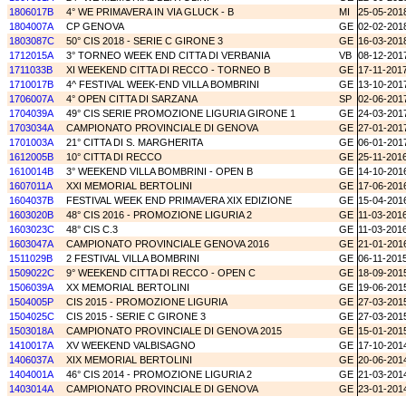
1806017B
4° WE PRIMAVERA IN VIA GLUCK - B
MI
25-05-201
1804007A
CP GENOVA
GE
02-02-201
1803087C
50° CIS 2018 - SERIE C GIRONE 3
GE
16-03-201
1712015A
3° TORNEO WEEK END CITTA DI VERBANIA
VB
08-12-201
1711033B
XI WEEKEND CITTA DI RECCO - TORNEO B
GE
17-11-201
1710017B
4^ FESTIVAL WEEK-END VILLA BOMBRINI
GE
13-10-201
1706007A
4° OPEN CITTA DI SARZANA
SP
02-06-201
1704039A
49° CIS SERIE PROMOZIONE LIGURIA GIRONE 1
GE
24-03-201
1703034A
CAMPIONATO PROVINCIALE DI GENOVA
GE
27-01-201
1701003A
21° CITTA DI S. MARGHERITA
GE
06-01-201
1612005B
10° CITTA DI RECCO
GE
25-11-201
1610014B
3° WEEKEND VILLA BOMBRINI - OPEN B
GE
14-10-201
1607011A
XXI MEMORIAL BERTOLINI
GE
17-06-201
1604037B
FESTIVAL WEEK END PRIMAVERA XIX EDIZIONE
GE
15-04-201
1603020B
48° CIS 2016 - PROMOZIONE LIGURIA 2
GE
11-03-201
1603023C
48° CIS C.3
GE
11-03-201
1603047A
CAMPIONATO PROVINCIALE GENOVA 2016
GE
21-01-201
1511029B
2 FESTIVAL VILLA BOMBRINI
GE
06-11-201
1509022C
9° WEEKEND CITTA DI RECCO - OPEN C
GE
18-09-201
1506039A
XX MEMORIAL BERTOLINI
GE
19-06-201
1504005P
CIS 2015 - PROMOZIONE LIGURIA
GE
27-03-201
1504025C
CIS 2015 - SERIE C GIRONE 3
GE
27-03-201
1503018A
CAMPIONATO PROVINCIALE DI GENOVA 2015
GE
15-01-201
1410017A
XV WEEKEND VALBISAGNO
GE
17-10-201
1406037A
XIX MEMORIAL BERTOLINI
GE
20-06-201
1404001A
46° CIS 2014 - PROMOZIONE LIGURIA 2
GE
21-03-201
1403014A
CAMPIONATO PROVINCIALE DI GENOVA
GE
23-01-201