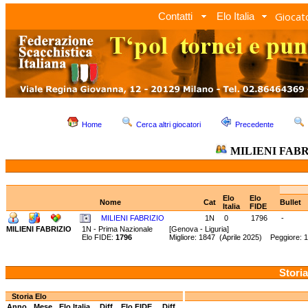
Giocato
Contatti
Elo Italia
Home
Cerca altri giocatori
Precedente
MILIENI FABR
Elo
Elo
Nome
Cat
Bullet
Italia
FIDE
MILIENI FABRIZIO
1N
0
1796
-
MILIENI FABRIZIO
1N - Prima Nazionale
[Genova - Liguria]
Elo FIDE:
1796
Migliore: 1847 (Aprile 2025) Peggiore:
Storia
Storia Elo
Anno
Mese
Elo Italia
Diff.
Elo FIDE
Diff.