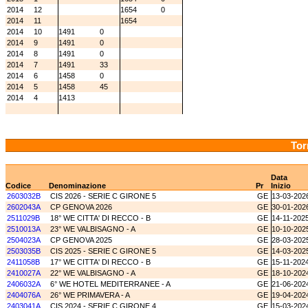
2014
12
1654
0
2014
11
1654
2014
10
1491
0
2014
9
1491
0
2014
8
1491
0
2014
7
1491
33
2014
6
1458
0
2014
5
1458
45
2014
4
1413
Tor
Data
Codice
Denominazione
Pr
Inizio
2603032B
CIS 2026 - SERIE C GIRONE 5
GE
13-03-202
2602043A
CP GENOVA 2026
GE
30-01-202
2511029B
18° WE CITTA' DI RECCO - B
GE
14-11-202
2510013A
23° WE VALBISAGNO - A
GE
10-10-202
2504023A
CP GENOVA 2025
GE
28-03-202
2503035B
CIS 2025 - SERIE C GIRONE 5
GE
14-03-202
2411058B
17° WE CITTA' DI RECCO - B
GE
15-11-202
2410027A
22° WE VALBISAGNO - A
GE
18-10-202
2406032A
6° WE HOTEL MEDITERRANEE - A
GE
21-06-202
2404076A
26° WE PRIMAVERA - A
GE
19-04-202
2403041A
CIS 2024 - SERIE C GIRONE 4
GE
15-03-202