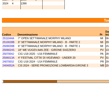
2024
4
1399
Tor
Da
Codice
Denominazione
Pr
Ini
2511044A
7° OPEN SETTIMANALE MORPHY MILANO
MI
06
2510028B
6° SETTIMANALE MORPHY MILANO - B - PARTE 2
MI
29
2509030B
6° SETTIMANALE MORPHY MILANO - B - PARTE 1
MI
15
2509024S
18° WE VIJGEV AAN ZEE - GIRONE SVIZZERO
PV
13
2507004J
CIG U18 2025 - U16 FEMMINILE
PA
28
2506013A
4° FESTIVAL CITTA' DI VIGEVANO - UNDER 20
PV
31
2407003J
CIG U18 2024 - U14 FEMMINILE
PR
29
2404052A
CIS 2024 - SERIE PROMOZIONE LOMBARDIA GIRONE 3
MB
15