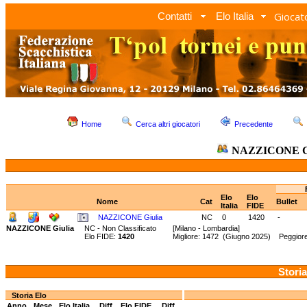
Giocato
Contatti
Elo Italia
Home
Cerca altri giocatori
Precedente
NAZZICONE Gi
Elo
Elo
Nome
Cat
Bullet
Italia
FIDE
NAZZICONE Giulia
NC
0
1420
-
NAZZICONE Giulia
NC - Non Classificato
[Milano - Lombardia]
Elo FIDE:
1420
Migliore: 1472 (Giugno 2025) Peggior
Storia
Storia Elo
Anno
Mese
Elo Italia
Diff.
Elo FIDE
Diff.