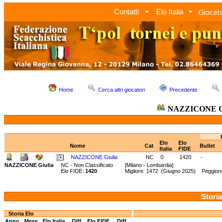
Giocato
Contatti
Elo Italia
Home
Cerca altri giocatori
Precedente
NAZZICONE Gi
Elo
Elo
Nome
Cat
Bullet
Italia
FIDE
NAZZICONE Giulia
NC
0
1420
-
NAZZICONE Giulia
NC - Non Classificato
[Milano - Lombardia]
Elo FIDE:
1420
Migliore: 1472 (Giugno 2025) Peggior
Storia
Storia Elo
Anno
Mese
Elo Italia
Diff.
Elo FIDE
Diff.