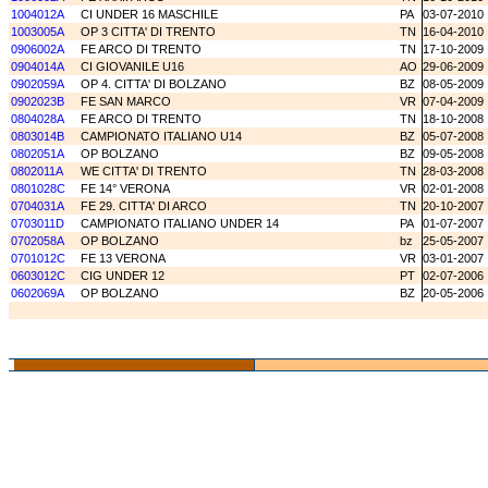
1004012A
CI UNDER 16 MASCHILE
PA
03-07-2010
1003005A
OP 3 CITTA' DI TRENTO
TN
16-04-2010
0906002A
FE ARCO DI TRENTO
TN
17-10-2009
0904014A
CI GIOVANILE U16
AO
29-06-2009
0902059A
OP 4. CITTA' DI BOLZANO
BZ
08-05-2009
0902023B
FE SAN MARCO
VR
07-04-2009
0804028A
FE ARCO DI TRENTO
TN
18-10-2008
0803014B
CAMPIONATO ITALIANO U14
BZ
05-07-2008
0802051A
OP BOLZANO
BZ
09-05-2008
0802011A
WE CITTA' DI TRENTO
TN
28-03-2008
0801028C
FE 14° VERONA
VR
02-01-2008
0704031A
FE 29. CITTA' DI ARCO
TN
20-10-2007
0703011D
CAMPIONATO ITALIANO UNDER 14
PA
01-07-2007
0702058A
OP BOLZANO
bz
25-05-2007
0701012C
FE 13 VERONA
VR
03-01-2007
0603012C
CIG UNDER 12
PT
02-07-2006
0602069A
OP BOLZANO
BZ
20-05-2006