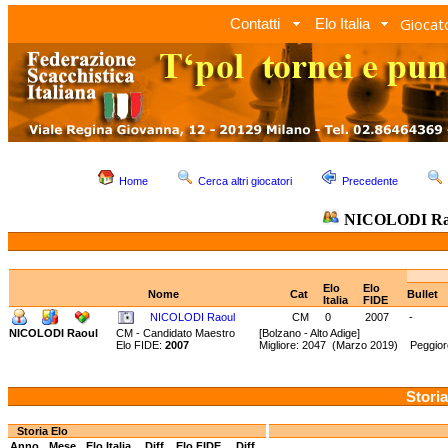
Giocato
Contatti
Elo Italia
Home
Cerca altri giocatori
Precedente
NICOLODI Ra
Elo
Elo
Nome
Cat
Bullet
Italia
FIDE
NICOLODI Raoul
CM
0
2007
-
NICOLODI Raoul
CM - Candidato Maestro
[Bolzano - Alto Adige]
Elo FIDE:
2007
Migliore: 2047 (Marzo 2019) Peggiore
Storia
Storia Elo
Anno
Mese
Elo Italia
Diff.
Elo FIDE
Diff.