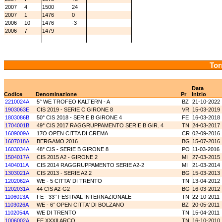
2007
4
1500
24
2007
1
1476
0
2006
10
1476
-3
2006
7
1479
Tor
Data
Codice
Denominazione
Pr
Inizio
2210024A
5° WE TROFEO KALTERN - A
BZ
21-10-2022
1903063E
CIS 2019 - SERIE C GIRONE 8
VR
15-03-2019
1803086B
50° CIS 2018 - SERIE B GIRONE 4
FE
16-03-2018
1704001B
49° CIS 2017 RAGGRUPPAMENTO SERIE B GIR. 4
TN
24-03-2017
1609009A
17O OPEN CITTA DI CREMA
CR
02-09-2016
1607018A
BERGAMO 2016
BG
15-07-2016
1603034A
48° CIS - SERIE B GIRONE 8
PO
11-03-2016
1504017A
CIS 2015 A2 - GIRONE 2
MI
27-03-2015
1404011A
CIS 2014 RAGGRUPPAMENTO SERIE A2-2
MI
21-03-2014
1303021A
CIS 2013 - SERIE A2.2
BG
15-03-2013
1202062A
WE - 5 CITTA' DI TRENTO
TN
13-04-2012
1202031A
44 CIS A2-G2
BG
16-03-2012
1106013A
FE - 33° FESTIVAL INTERNAZIONALE
TN
22-10-2011
1103026A
WE - 6° OPEN CITTA' DI BOLZANO
BZ
20-05-2011
1102054A
WE DI TRENTO
TN
15-04-2011
1006002A
FE XXXII ARCO
TN
16-10-2010