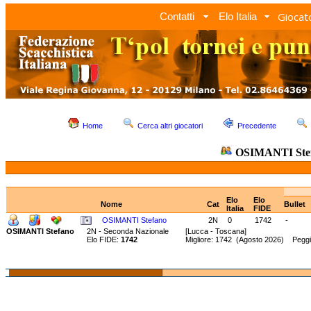
Giocato
Contatti
Elo Italia
Home
Cerca altri giocatori
Precedente
OSIMANTI Ste
Elo
Elo
Nome
Cat
Bullet
Italia
FIDE
OSIMANTI Stefano
2N
0
1742
-
OSIMANTI Stefano
2N - Seconda Nazionale
[Lucca - Toscana]
Elo FIDE:
1742
Migliore: 1742 (Agosto 2026) Pegg