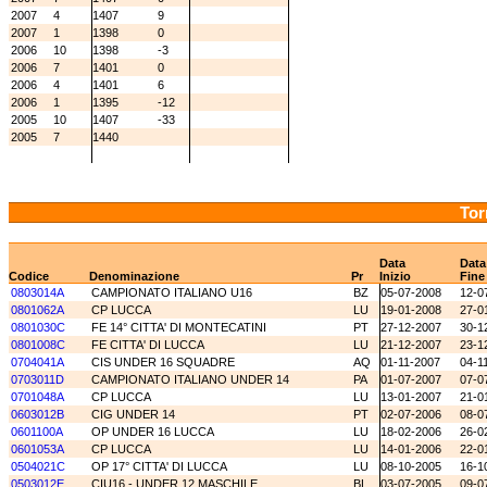
2007
4
1407
9
2007
1
1398
0
2006
10
1398
-3
2006
7
1401
0
2006
4
1401
6
2006
1
1395
-12
2005
10
1407
-33
2005
7
1440
Tor
Data
Data
Codice
Denominazione
Pr
Inizio
Fine
0803014A
CAMPIONATO ITALIANO U16
BZ
05-07-2008
12-0
0801062A
CP LUCCA
LU
19-01-2008
27-0
0801030C
FE 14° CITTA' DI MONTECATINI
PT
27-12-2007
30-1
0801008C
FE CITTA' DI LUCCA
LU
21-12-2007
23-1
0704041A
CIS UNDER 16 SQUADRE
AQ
01-11-2007
04-1
0703011D
CAMPIONATO ITALIANO UNDER 14
PA
01-07-2007
07-0
0701048A
CP LUCCA
LU
13-01-2007
21-0
0603012B
CIG UNDER 14
PT
02-07-2006
08-0
0601100A
OP UNDER 16 LUCCA
LU
18-02-2006
26-0
0601053A
CP LUCCA
LU
14-01-2006
22-0
0504021C
OP 17° CITTA' DI LUCCA
LU
08-10-2005
16-1
0503012E
CIU16 - UNDER 12 MASCHILE
BL
03-07-2005
09-0