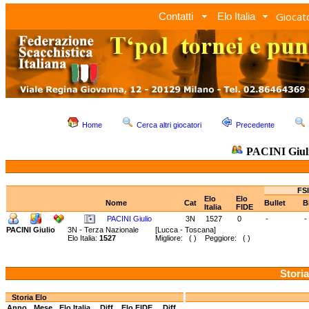
Giocato
Contatti
Elo Italia
Home
Cerca altri giocatori
Precedente
PACINI Giul
FSI
Elo
Elo
Nome
Cat
Bullet
B
Italia
FIDE
PACINI Giulio
3N
1527
0
-
-
PACINI Giulio
3N - Terza Nazionale
[Lucca - Toscana]
Elo Italia:
1527
Migliore: ( ) Peggiore: ( )
Storia
Storia Elo
Anno
Mese
Elo Italia
Diff.
Elo FIDE
Diff.