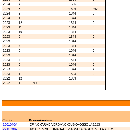
2024
4
1606
0
2024
3
1606
262
2024
2
1344
0
2024
1
1344
0
2023
12
1344
0
2023
11
1344
0
2023
10
1344
0
2023
9
1344
0
2023
8
1344
0
2023
7
1344
0
2023
6
1344
0
2023
5
1344
0
2023
4
1344
0
2023
3
1344
0
2023
2
1344
41
2023
1
1303
0
2022
12
1303
2022
11
999
Codice
Denominazione
2301040A
CP NOVARA E VERBANO-CUSIO-OSSOLA 2023
2211036A
10° OPEN SETTIMANALE MAGNUS CARLSEN - PARTE 2