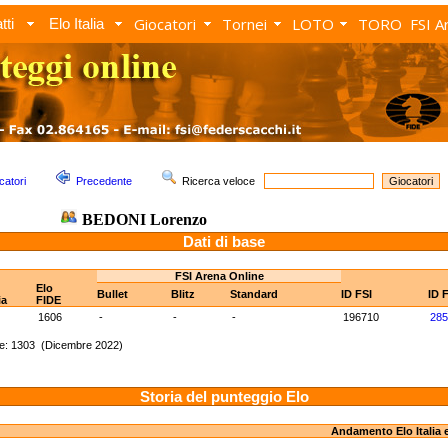
Giocatori
Tornei
LOTO
TORO
FSI A
tti
Elo Italia
catori
Precedente
Ricerca veloce
BEDONI Lorenzo
Dati di base
FSI Arena Online
Elo
Bullet
Blitz
Standard
ID FSI
ID 
ia
FIDE
1606
-
-
-
196710
285
re: 1303 (Dicembre 2022)
Storia del punteggio Elo
Andamento Elo Italia 