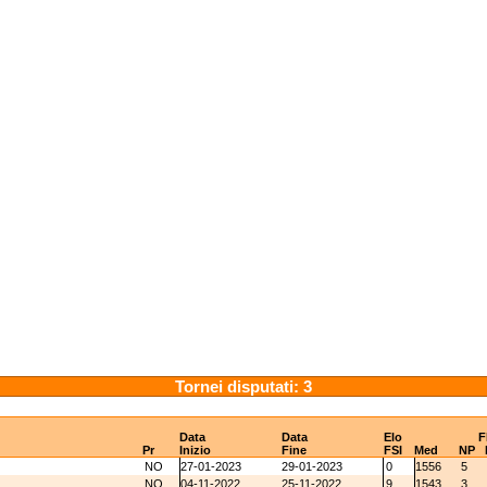
Tornei disputati: 3
Data
Data
Elo
F
Pr
Inizio
Fine
FSI
Med
NP
NO
27-01-2023
29-01-2023
0
1556
5
NO
04-11-2022
25-11-2022
9
1543
3