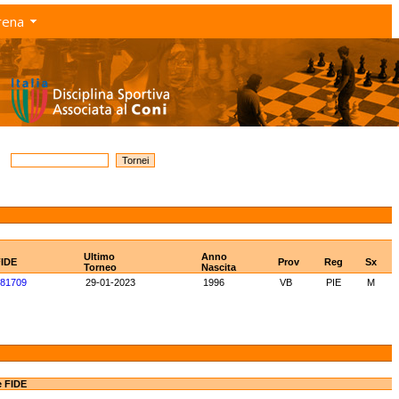
rena
Ultimo
Anno
FIDE
Prov
Reg
Sx
Torneo
Nascita
81709
29-01-2023
1996
VB
PIE
M
e FIDE