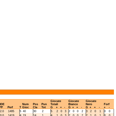
Giocate
Giocate
Giocate
IDE
Num
Pos
Pun
Totali
Bianco
Nero
Forf
PF
Perf
T
Gioc
Cla
Tot
G
+
=
-
G
+
=
-
G
+
=
-
+
-
2.0
1485
5
40
30
2
5
2
0
3
2
0
0
2
3
2
0
1
0
0
0.0
1419
4
19
14
1
4
1
0
3
2
0
0
2
2
1
0
1
0
0