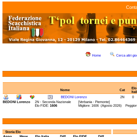
Conta
Home
Cerca altri gio
Elo
Nome
Cat
Ital
BEDONI Lorenzo
2N
0
BEDONI Lorenzo
2N - Seconda Nazionale
[Verbania - Piemonte]
Elo FIDE:
1606
Migliore: 1606 (Agosto 2026) Peggio
Storia Elo
Anno
Mese
Elo Italia
Diff.
Elo FIDE
Diff.