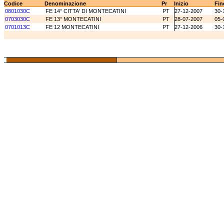
Codice
Denominazione
Pr
Inizio
Fin
0801030C
FE 14° CITTA' DI MONTECATINI
PT
27-12-2007
30-
0703030C
FE 13° MONTECATINI
PT
28-07-2007
05-
0701013C
FE 12 MONTECATINI
PT
27-12-2006
30-