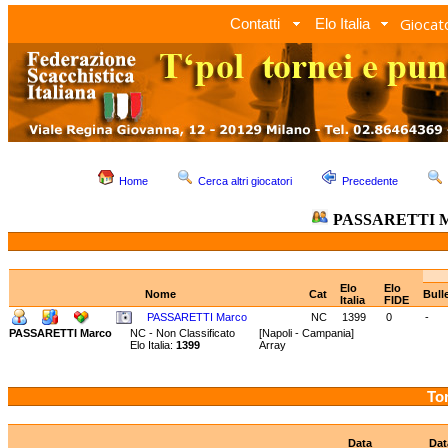
Giocato
Contatti
Elo Italia
Home
Cerca altri giocatori
Precedente
PASSARETTI 
Elo
Elo
Nome
Cat
Bull
Italia
FIDE
PASSARETTI Marco
NC
1399
0
-
PASSARETTI Marco
NC - Non Classificato
[Napoli - Campania]
Elo Italia:
1399
Array
Tor
Data
Dat