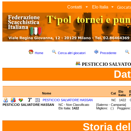
Giocato
Contatti
Elo Italia
Home
Cerca altri giocatori
Precedente
PESTICCIO SALVAT
Dat
Elo
E
Nome
Cat
Italia
PESTICCIO SALVATORE HASSAN
NC
1422
PESTICCIO SALVATORE HASSAN
NC - Non Classificato
[Salerno - Campania]
Elo Italia:
1422
Migliore: ( ) Peggiore:
Storia de