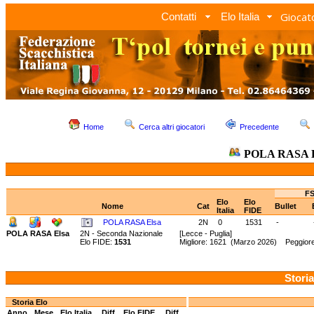
Giocato
Contatti
Elo Italia
Home
Cerca altri giocatori
Precedente
POLA RASA E
FS
Elo
Elo
Nome
Cat
Bullet
Italia
FIDE
POLA RASA Elsa
2N
0
1531
-
POLA RASA Elsa
2N - Seconda Nazionale
[Lecce - Puglia]
Elo FIDE:
1531
Migliore: 1621 (Marzo 2026) Peggior
Storia
Storia Elo
Anno
Mese
Elo Italia
Diff.
Elo FIDE
Diff.