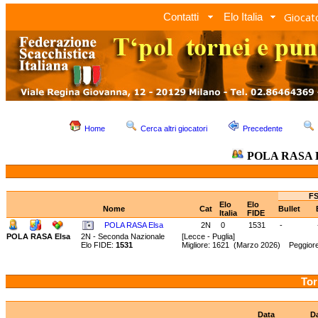
Giocato
Contatti
Elo Italia
Home
Cerca altri giocatori
Precedente
POLA RASA E
FS
Elo
Elo
Nome
Cat
Bullet
Italia
FIDE
POLA RASA Elsa
2N
0
1531
-
POLA RASA Elsa
2N - Seconda Nazionale
[Lecce - Puglia]
Elo FIDE:
1531
Migliore: 1621 (Marzo 2026) Peggior
Tor
Data
D