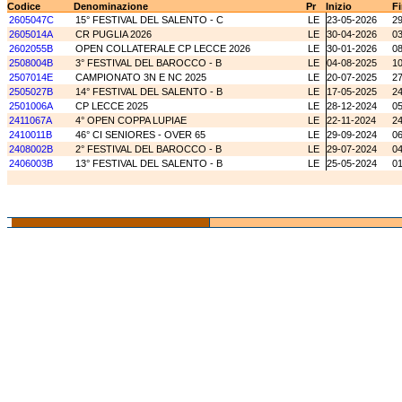
Codice
Denominazione
Pr
Inizio
F
2605047C
15° FESTIVAL DEL SALENTO - C
LE
23-05-2026
2
2605014A
CR PUGLIA 2026
LE
30-04-2026
0
2602055B
OPEN COLLATERALE CP LECCE 2026
LE
30-01-2026
0
2508004B
3° FESTIVAL DEL BAROCCO - B
LE
04-08-2025
1
2507014E
CAMPIONATO 3N E NC 2025
LE
20-07-2025
2
2505027B
14° FESTIVAL DEL SALENTO - B
LE
17-05-2025
2
2501006A
CP LECCE 2025
LE
28-12-2024
0
2411067A
4° OPEN COPPA LUPIAE
LE
22-11-2024
24
2410011B
46° CI SENIORES - OVER 65
LE
29-09-2024
0
2408002B
2° FESTIVAL DEL BAROCCO - B
LE
29-07-2024
0
2406003B
13° FESTIVAL DEL SALENTO - B
LE
25-05-2024
0