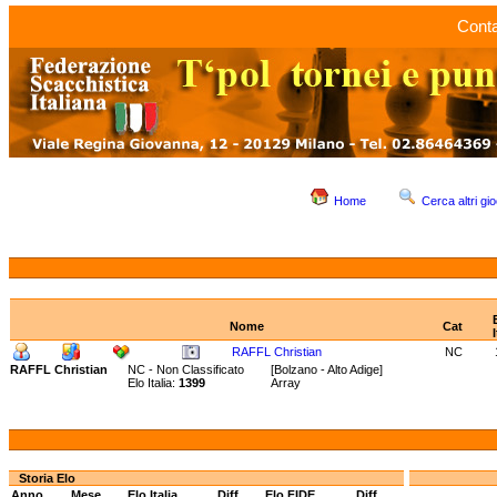
Conta
Home
Cerca altri gio
Nome
Cat
RAFFL Christian
NC
RAFFL Christian
NC - Non Classificato
[Bolzano - Alto Adige]
Elo Italia:
1399
Array
Storia Elo
Anno
Mese
Elo Italia
Diff.
Elo FIDE
Diff.