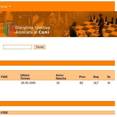
rena
Ultimo
Anno
D FIDE
Prov
Reg
Sx
Torneo
Nascita
28-05-2006
20
BZ
ALT
M
e FIDE