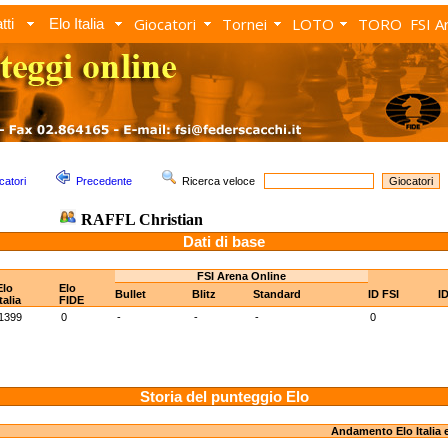
Giocatori
Tornei
LOTO
TORO
FSI A
tti
Elo Italia
catori
Precedente
Ricerca veloce
RAFFL Christian
Dati di base
FSI Arena Online
Elo
Elo
Bullet
Blitz
Standard
ID FSI
I
Italia
FIDE
1399
0
-
-
-
0
Storia del punteggio Elo
Andamento Elo Italia 