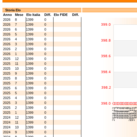
Storia Elo
Anno
Mese
Elo Italia
Diff.
Elo FIDE
Diff.
2026
8
1399
0
2026
7
1399
0
2026
6
1399
0
2026
5
1399
0
2026
4
1399
0
2026
3
1399
0
2026
2
1399
0
2026
1
1399
0
2025
12
1399
0
2025
11
1399
0
2025
10
1399
0
2025
9
1399
0
2025
8
1399
0
2025
7
1399
0
2025
6
1399
0
2025
5
1399
0
2025
4
1399
0
2025
3
1399
0
2025
2
1399
0
2025
1
1399
0
2024
12
1399
0
2024
11
1399
0
2024
10
1399
0
2024
9
1399
0