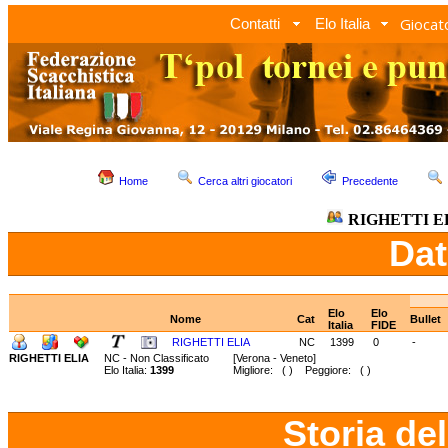
Giocato
Contatti
Elo Italia
Home
Cerca altri giocatori
Precedente
RIGHETTI E
Dat
Elo
Elo
Nome
Cat
Bullet
Italia
FIDE
RIGHETTI ELIA
NC
1399
0
-
RIGHETTI ELIA
NC - Non Classificato
[Verona - Veneto]
Elo Italia:
1399
Migliore: ( ) Peggiore: ( )
Storia de