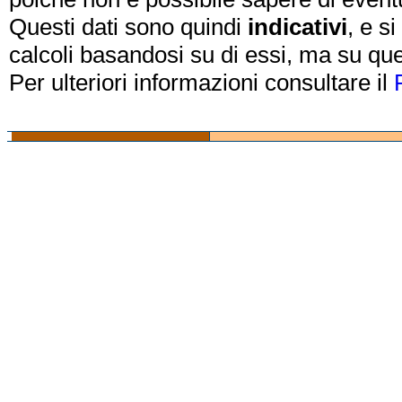
Questi dati sono quindi
indicativi
, e s
calcoli basandosi su di essi, ma su que
Per ulteriori informazioni consultare il