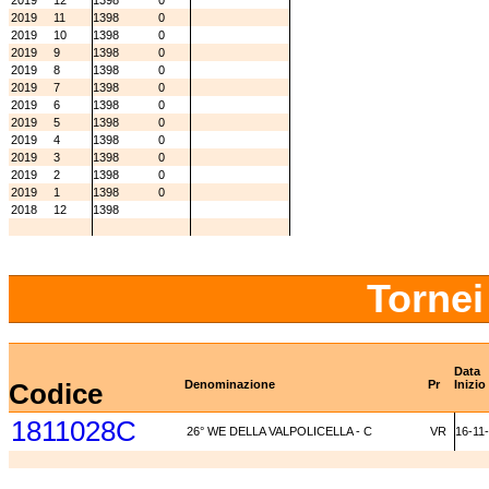
2019
12
1398
0
2019
11
1398
0
2019
10
1398
0
2019
9
1398
0
2019
8
1398
0
2019
7
1398
0
2019
6
1398
0
2019
5
1398
0
2019
4
1398
0
2019
3
1398
0
2019
2
1398
0
2019
1
1398
0
2018
12
1398
Tornei
Data
Codice
Denominazione
Pr
Inizio
1811028C
26° WE DELLA VALPOLICELLA - C
VR
16-11