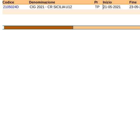
Codice
Denominazione
Pr
Inizio
Fine
2105024D
CIG 2021 - CR SICILIA U12
TP
21-05-2021
23-05-