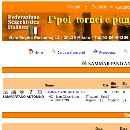
Giocato
Contatti
Elo Italia
Home
Cerca altri giocatori
Precedente
SAMMARTANO A
Elo
Elo
Nome
Cat
Italia
FIDE
SAMMARTANO ANTONINO
NC
1399
0
SAMMARTANO ANTONINO
NC - Non Classificato
[Trapani - Sicilia]
Elo Italia:
1399
Migliore: ( ) Peggiore: ( )
Tor
Data
Data