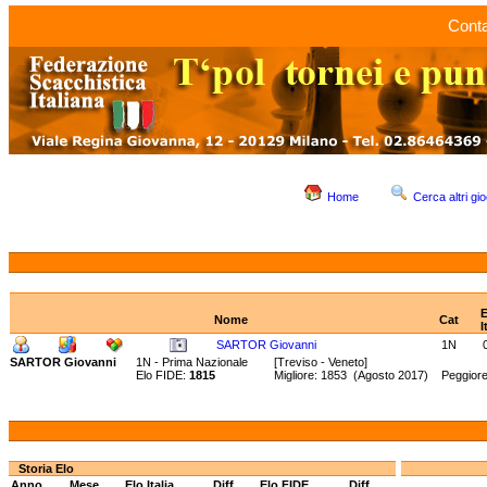
Conta
Home
Cerca altri gio
E
Nome
Cat
I
SARTOR Giovanni
1N
SARTOR Giovanni
1N - Prima Nazionale
[Treviso - Veneto]
Elo FIDE:
1815
Migliore: 1853 (Agosto 2017) Peggior
Storia Elo
Anno
Mese
Elo Italia
Diff.
Elo FIDE
Diff.