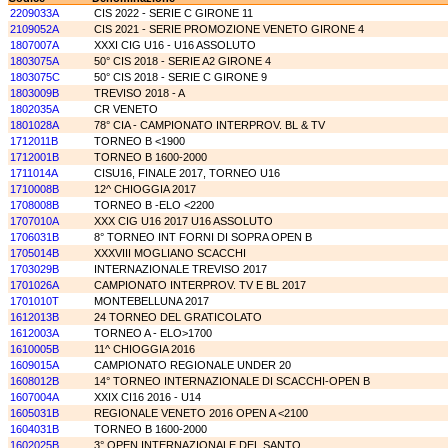
2209033A
CIS 2022 - SERIE C GIRONE 11
2109052A
CIS 2021 - SERIE PROMOZIONE VENETO GIRONE 4
1807007A
XXXI CIG U16 - U16 ASSOLUTO
1803075A
50° CIS 2018 - SERIE A2 GIRONE 4
1803075C
50° CIS 2018 - SERIE C GIRONE 9
1803009B
TREVISO 2018 - A
1802035A
CR VENETO
1801028A
78° CIA - CAMPIONATO INTERPROV. BL & TV
1712011B
TORNEO B <1900
1712001B
TORNEO B 1600-2000
1711014A
CISU16, FINALE 2017, TORNEO U16
1710008B
12^ CHIOGGIA 2017
1708008B
TORNEO B -ELO <2200
1707010A
XXX CIG U16 2017 U16 ASSOLUTO
1706031B
8° TORNEO INT FORNI DI SOPRA OPEN B
1705014B
XXXVIII MOGLIANO SCACCHI
1703029B
INTERNAZIONALE TREVISO 2017
1701026A
CAMPIONATO INTERPROV. TV E BL 2017
1701010T
MONTEBELLUNA 2017
1612013B
24 TORNEO DEL GRATICOLATO
1612003A
TORNEO A - ELO>1700
1610005B
11^ CHIOGGIA 2016
1609015A
CAMPIONATO REGIONALE UNDER 20
1608012B
14° TORNEO INTERNAZIONALE DI SCACCHI-OPEN B
1607004A
XXIX CI16 2016 - U14
1605031B
REGIONALE VENETO 2016 OPEN A <2100
1604031B
TORNEO B 1600-2000
1602025B
3° OPEN INTERNAZIONALE DEL SANTO