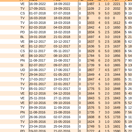
VE
16-09-2022
18-09-2022
0
1487
1
1.0
2221
5
33
TV
17-09-2021
19-09-2021
0
1109
2
2.0
2032
5
30
CS
01-07-2018
07-07-2018
0
1576
9
5.0
1620
9
11
TV
16-03-2018
18-03-2018
0
0
0
0.0
0
5
63
TV
16-03-2018
18-03-2018
0
1933
4
0.5
1612
5
49
TV
02-03-2018
04-03-2018
0
1842
4
1.0
1650
5
25
PD
16-02-2018
18-02-2018
0
1834
5
2.5
1834
5
66
BL
19-01-2018
21-01-2018
0
1697
4
3.0
1919
5
21
VE
08-12-2017
10-12-2017
0
1637
5
2.5
1638
5
62
VE
01-12-2017
03-12-2017
0
1636
5
2.5
1637
5
18
CS
02-11-2017
05-11-2017
0
1629
6
5.0
1903
6
56
VE
06-10-2017
08-10-2017
0
1784
5
3.0
1856
5
54
PN
11-08-2017
15-08-2017
0
1746
6
2.0
1676
7
90
SI
02-07-2017
09-07-2017
0
1739
9
6.0
1865
9
13
UD
10-06-2017
17-06-2017
0
1807
7
4.5
1877
9
50
TV
29-04-2017
01-05-2017
0
1849
4
2.5
1944
5
50
TV
17-03-2017
19-03-2017
0
1847
4
1.0
1655
5
31
TV
20-01-2017
22-01-2017
0
1737
5
3.0
1810
5
20
TV
05-01-2017
07-01-2017
0
1776
5
3.0
1848
5
26
VE
02-12-2016
04-12-2016
0
1664
5
2.0
1593
5
40
VE
25-11-2016
27-11-2016
0
1843
5
2.5
1843
5
18
VE
07-10-2016
09-10-2016
0
1805
5
3.0
1878
5
52
TV
09-09-2016
11-09-2016
0
1576
5
3.0
1649
5
12
PN
11-08-2016
15-08-2016
0
1735
7
3.0
1686
7
56
OT
26-06-2016
02-07-2016
0
1608
8
5.5
1733
9
11
TV
13-05-2016
15-05-2016
0
1624
3
1.0
1500
5
19
TV
23-04-2016
25-04-2016
0
1749
5
1.5
1601
5
48
PD
19-02-2016
21-02-2016
0
1772
4
1.5
1590
5
22