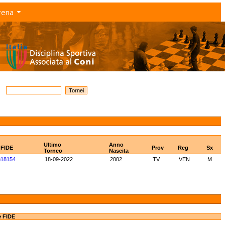
rena
Ultimo
Anno
 FIDE
Prov
Reg
Sx
Torneo
Nascita
818154
18-09-2022
2002
TV
VEN
M
e FIDE