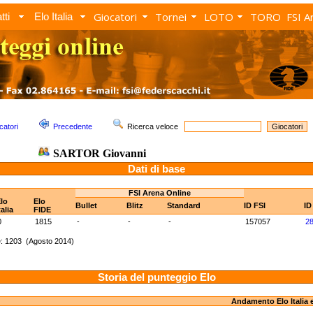
Giocatori
Tornei
LOTO
TORO
FSI A
tti
Elo Italia
catori
Precedente
Ricerca veloce
SARTOR Giovanni
Dati di base
FSI Arena Online
lo
Elo
Bullet
Blitz
Standard
ID FSI
ID
talia
FIDE
0
1815
-
-
-
157057
2
e: 1203 (Agosto 2014)
Storia del punteggio Elo
Andamento Elo Italia 