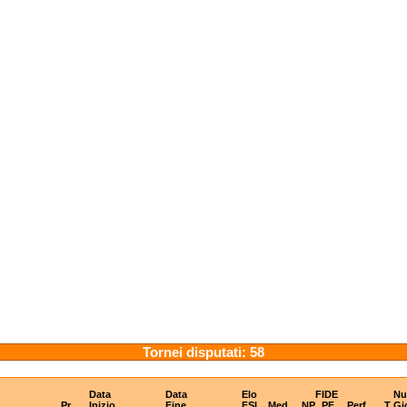
Tornei disputati: 58
Data
Data
Elo
FIDE
N
Pr
Inizio
Fine
FSI
Med
NP
PF
Perf
T
Gi