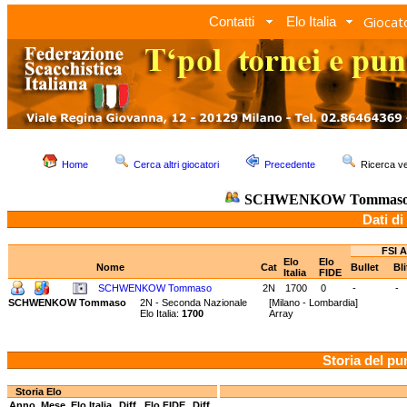
Giocato
Contatti
Elo Italia
Home
Cerca altri giocatori
Precedente
Ricerca 
SCHWENKOW Tommas
Dati di
FSI A
Elo
Elo
Nome
Cat
Bullet
Bl
Italia
FIDE
SCHWENKOW Tommaso
2N
1700
0
-
-
SCHWENKOW Tommaso
2N - Seconda Nazionale
[Milano - Lombardia]
Elo Italia:
1700
Array
Storia del pu
Storia Elo
Anno
Mese
Elo Italia
Diff.
Elo FIDE
Diff.