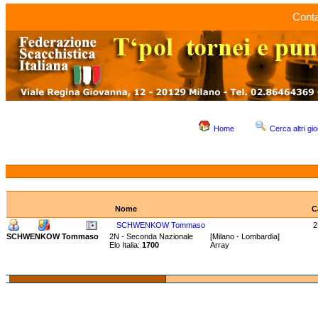
Conta
Home
Cerca altri gio
Nome
C
SCHWENKOW Tommaso
2
SCHWENKOW Tommaso
2N - Seconda Nazionale
[Milano - Lombardia]
Elo Italia:
1700
Array