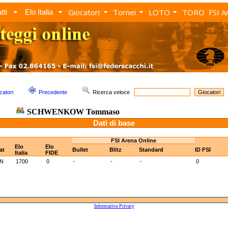
Giocatori
Tornei
LOTO
TORO
FSI A
tti
Elo Italia
catori
Precedente
Ricerca veloce
SCHWENKOW Tommaso
Dati di base
FSI Arena Online
Elo
Elo
at
Bullet
Blitz
Standard
ID FSI
Italia
FIDE
N
1700
0
-
-
-
0
Informativa Privacy