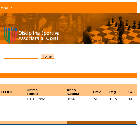
rena
Ultimo
Anno
ID FIDE
Prov
Reg
Sx
Torneo
Nascita
01-11-1992
1956
MI
LOM
M