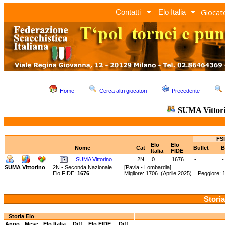
Giocato
Contatti
Elo Italia
Home
Cerca altri giocatori
Precedente
SUMA Vittor
FSI
Elo
Elo
Nome
Cat
Bullet
B
Italia
FIDE
SUMA Vittorino
2N
0
1676
-
-
SUMA Vittorino
2N - Seconda Nazionale
[Pavia - Lombardia]
Elo FIDE:
1676
Migliore: 1706 (Aprile 2025) Peggiore:
Storia
Storia Elo
Anno
Mese
Elo Italia
Diff.
Elo FIDE
Diff.