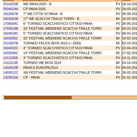
2510025B
WE PAVIA 2025 - B
PV
18-10-20
2504024A
CP PAVIA 2025
PV
18-03-20
1810007B
7° WE CITTA' DI PAVIA - B
PV
28-09-20
1803063B
17° WE SCACCHI TRA LE TORRI - B
MI
16-03-20
1706004C
6° TORNEO SCACCHISTICO CITTA DI PAVIA
PV
26-05-20
1703019B
16° FESTIVAL WEEKEND SCACCHI TRA LE TORRI
MI
03-03-20
1604018C
5° TORNEO SCACCHISTICO CITTA DI PAVIA
PV
08-04-20
1603005C
15° FESTIVAL WEEKEND SCACCHI TRA LE TORRI
MI
19-02-20
1510007B
TORNEO FELICE BOSI 2015 (< 1500)
MI
03-10-20
1504032C
4° TORNEO SCACCHISTICO CITTA DI PAVIA
PV
10-04-20
1503006C
14° FESTIVAL WEEKEND SCACCHI TRA LE TORRI
MI
27-02-20
1411025B
3° TORNEO SCACCHISTICO CITTA DI PAVIA
PV
14-11-20
1411013B
TORNEO WE BOSI 2014
MI
24-10-20
1404023B
PAVIA D EUROPA 2014
PV
04-04-20
1403012C
XIII FESTIVAL WEEKEND SCACCHI TRA LE TORRI
MI
28-02-20
1303015A
CP - PAVIA
PV
31-01-20