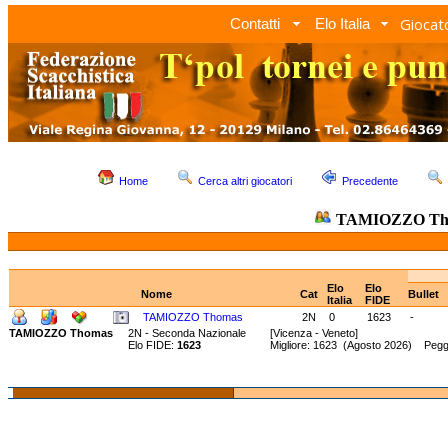
Giocato
Contatti
Elo Italia
Home
Cerca altri giocatori
Precedente
TAMIOZZO Th
Elo
Elo
Nome
Cat
Bullet
Italia
FIDE
TAMIOZZO Thomas
2N
0
1623
-
TAMIOZZO Thomas
2N - Seconda Nazionale
[Vicenza - Veneto]
Elo FIDE:
1623
Migliore: 1623 (Agosto 2026) Pegg