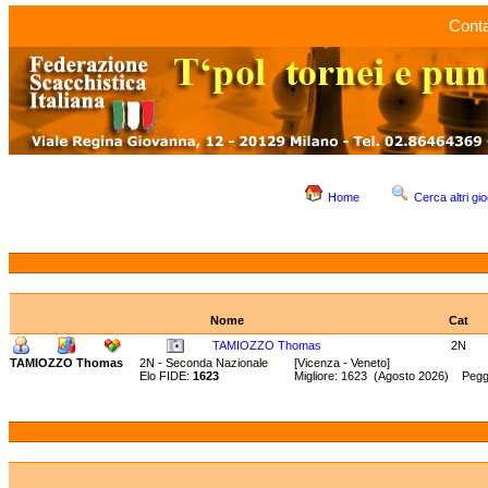
Conta
Home
Cerca altri gio
Nome
Cat
TAMIOZZO Thomas
2N
TAMIOZZO Thomas
2N - Seconda Nazionale
[Vicenza - Veneto]
Elo FIDE:
1623
Migliore: 1623 (Agosto 2026) Pegg