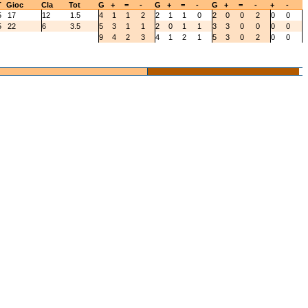
T
Gioc
Cla
Tot
G
+
=
-
G
+
=
-
G
+
=
-
+
-
5
17
12
1.5
4
1
1
2
2
1
1
0
2
0
0
2
0
0
5
22
6
3.5
5
3
1
1
2
0
1
1
3
3
0
0
0
0
9
4
2
3
4
1
2
1
5
3
0
2
0
0