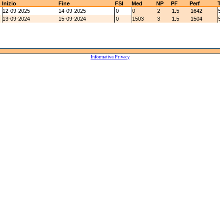
Inizio
Fine
FSI
Med
NP
PF
Perf
12-09-2025
14-09-2025
0
0
2
1.5
1642
13-09-2024
15-09-2024
0
1503
3
1.5
1504
Informativa Privacy