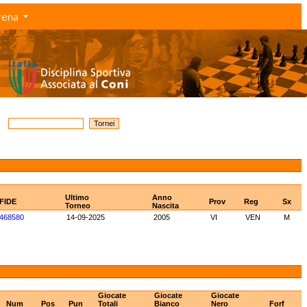
rena
Ultimo
Anno
 FIDE
Prov
Reg
Sx
Torneo
Nascita
468580
14-09-2025
2005
VI
VEN
M
Giocate
Giocate
Giocate
Num
Pos
Pun
Totali
Bianco
Nero
Forf