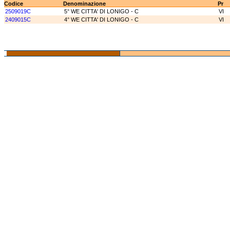
Codice
Denominazione
Pr
2509019C
5° WE CITTA' DI LONIGO - C
VI
2409015C
4° WE CITTA' DI LONIGO - C
VI