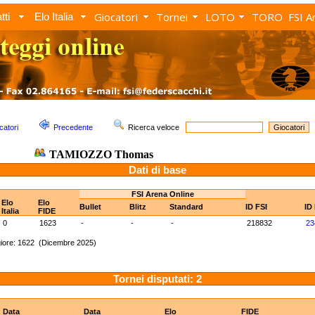
Giocatori
Tornei
LOTO
TORO
FSI A
tti
Elo Italia
catori
Precedente
Ricerca veloce
TAMIOZZO Thomas
Dati di base
FSI Arena Online
Elo
Elo
Bullet
Blitz
Standard
ID FSI
ID
Italia
FIDE
0
1623
-
-
-
218832
23
iore: 1622 (Dicembre 2025)
Tornei disputati: 2
Data
Data
Elo
FIDE