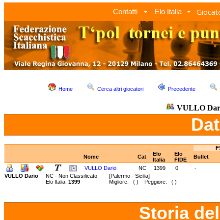
Giocato
Contatti
Elo Italia
Home
Cerca altri giocatori
Precedente
VULLO Dar
Dat
F
Elo
Elo
Nome
Cat
Bullet
Italia
FIDE
VULLO Dario
NC
1399
0
-
VULLO Dario
NC - Non Classificato
[Palermo - Sicilia]
Elo Italia:
1399
Migliore: ( ) Peggiore: ( )
Storia de