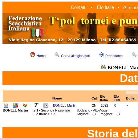
Giocato
Contatti
Elo Italia
Home
Cerca altri giocatori
Precedente
BONELL Mar
Dat
Elo
Elo
Nome
Cat
Bullet
Italia
FIDE
BONELL Martin
2N
1692
0
-
BONELL Martin
2N - Seconda Nazionale
[Bolzano - Alto Adige]
Elo Italia:
1692
Migliore: ( ) Peggiore: ( )
Storia de