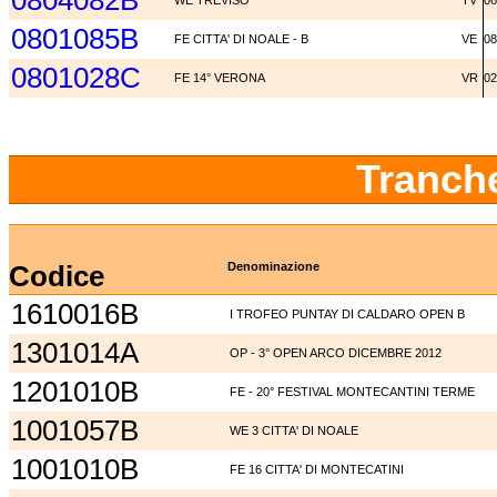
0804082B
WE TREVISO
TV
06
0801085B
FE CITTA' DI NOALE - B
VE
08
0801028C
FE 14° VERONA
VR
02
Tranch
Codice
Denominazione
1610016B
I TROFEO PUNTAY DI CALDARO OPEN B
1301014A
OP - 3° OPEN ARCO DICEMBRE 2012
1201010B
FE - 20° FESTIVAL MONTECANTINI TERME
1001057B
WE 3 CITTA' DI NOALE
1001010B
FE 16 CITTA' DI MONTECATINI