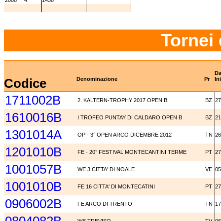
2008
4
1458
Tornei 
Da
Codice
Denominazione
Pr
In
1711002B
2. KALTERN-TROPHY 2017 OPEN B
BZ
27
1610016B
I TROFEO PUNTAY DI CALDARO OPEN B
BZ
21
1301014A
OP - 3° OPEN ARCO DICEMBRE 2012
TN
26
1201010B
FE - 20° FESTIVAL MONTECANTINI TERME
PT
27
1001057B
WE 3 CITTA' DI NOALE
VE
05
1001010B
FE 16 CITTA' DI MONTECATINI
PT
27
0906002B
FE ARCO DI TRENTO
TN
17