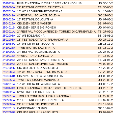
2511005A
FINALE NAZIONALE CIS U18 2025 - TORNEO U16
UD
30-10-
2509008A
27° FESTIVAL CITTA' DI TRIESTE - A
TS
30-08-
2507010A
13° WE LA BIRRERIA PEDAVENA - A
BL
16-07-
2506041A
4° FESTIVAL ISOLA DEL SOLE - A
GO
22-06-
2506025A
16° FESTIVAL DOLOMITI - A
UD
07-06-
2504016A
CIS 2025 - SERIE MASTER
BS
07-04-
2504011B
CIS 2025 - SERIE B GIRONE 8
UD
04-04-
2503011A
2° FESTIVAL PICCOLA FENICE - TORNEO DI CARNEVALE - A
TS
27-02-
2502003A
20° WE BOLZANO - A
BZ
31-01-
2501003A
13° FESTIVAL CITTA' DI PALMANOVA - A
UD
27-12-
2411058A
17° WE CITTA' DI RECCO - A
GE
15-11-2
2410026A
7° WE TROFEO KALTERN - A
BZ
18-10-
2410009C
3° FESTIVAL ISOLA DEL SOLE - C
GO
27-09-
2409015A
4° WE CITTA' DI LONIGO - A
VI
13-09-
2409005A
26° FESTIVAL CITTA' DI TRIESTE - A
TS
31-08-
2408007A
22° FESTIVAL SPILIMBERGO - MASTER
PN
09-08-
2407002D
CIG U18 2024 - U14 ASSOLUTO
PR
29-06-
2404089A
44° WE MOGLIANO - PINO BARATO - A
TV
26-04-
2404061B
CIS 2024 - SERIE C GIRONI 14 E 15
UD
05-04-
2404056A
7° WE PASQUA A PALMANOVA - A
UD
29-03-
2312012A
12° WE CITTA' DI PALMANOVA - A
UD
08-12-
2311020C
FINALE NAZIONALE CIS U18 2023 - TORNEO U14
UD
29-10-
2310020A
6° WE TROFEO KALTERN - A
BZ
20-10-
2309018A
TROFEO CONI 2023 - FINALE NAZIONALE
TA
22-09-
2309005A
25° FESTIVAL CITTA' DI TRIESTE - A
TS
02-09-
2308007A
21° FESTIVAL SPILIMBERGO - A
PN
11-08-2
2307011B
CAMPIONATO 1N 2023
GO
15-07-
2307007G
CIG U18 2023 - U14 ASSOLUTO
UD
02-07-