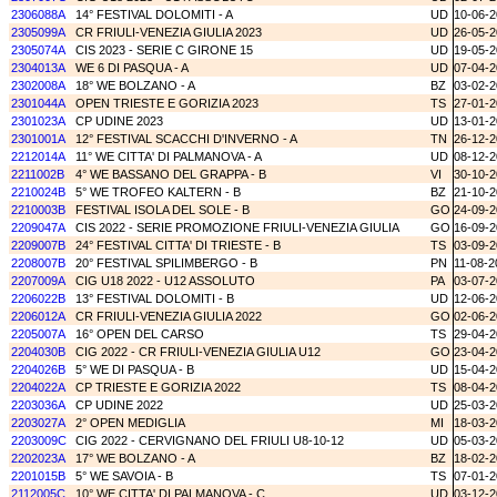
2306088A
14° FESTIVAL DOLOMITI - A
UD
10-06-
2305099A
CR FRIULI-VENEZIA GIULIA 2023
UD
26-05-
2305074A
CIS 2023 - SERIE C GIRONE 15
UD
19-05-
2304013A
WE 6 DI PASQUA - A
UD
07-04-
2302008A
18° WE BOLZANO - A
BZ
03-02-
2301044A
OPEN TRIESTE E GORIZIA 2023
TS
27-01-
2301023A
CP UDINE 2023
UD
13-01-
2301001A
12° FESTIVAL SCACCHI D'INVERNO - A
TN
26-12-
2212014A
11° WE CITTA' DI PALMANOVA - A
UD
08-12-
2211002B
4° WE BASSANO DEL GRAPPA - B
VI
30-10-
2210024B
5° WE TROFEO KALTERN - B
BZ
21-10-
2210003B
FESTIVAL ISOLA DEL SOLE - B
GO
24-09-
2209047A
CIS 2022 - SERIE PROMOZIONE FRIULI-VENEZIA GIULIA
GO
16-09-
2209007B
24° FESTIVAL CITTA' DI TRIESTE - B
TS
03-09-
2208007B
20° FESTIVAL SPILIMBERGO - B
PN
11-08-2
2207009A
CIG U18 2022 - U12 ASSOLUTO
PA
03-07-
2206022B
13° FESTIVAL DOLOMITI - B
UD
12-06-
2206012A
CR FRIULI-VENEZIA GIULIA 2022
GO
02-06-
2205007A
16° OPEN DEL CARSO
TS
29-04-
2204030B
CIG 2022 - CR FRIULI-VENEZIA GIULIA U12
GO
23-04-
2204026B
5° WE DI PASQUA - B
UD
15-04-
2204022A
CP TRIESTE E GORIZIA 2022
TS
08-04-
2203036A
CP UDINE 2022
UD
25-03-
2203027A
2° OPEN MEDIGLIA
MI
18-03-
2203009C
CIG 2022 - CERVIGNANO DEL FRIULI U8-10-12
UD
05-03-
2202023A
17° WE BOLZANO - A
BZ
18-02-
2201015B
5° WE SAVOIA - B
TS
07-01-
2112005C
10° WE CITTA' DI PALMANOVA - C
UD
03-12-