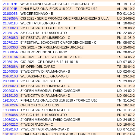
2111017B
WE AUTUNNO SCACCHISTICO LEONICENO - B
VI
19-11-2
2111004B
FINALE NAZIONALE CIS U18 2021 - TORNEO U12
AL
29-10-
2110003B
WE CEREGNANO - B
RO
01-10-
2109056A
CIS 2021 - SERIE PROMOZIONE FRIULI-VENEZIA GIULIA
UD
24-09-
2109011B
WE CITTA' DI LONIGO - B
VI
10-09-
2109002B
23° FESTIVAL CITTA' DI TRIESTE - B
TS
28-08-
2108012A
33° CIG U18 - U12 ASSOLUTO
PR
22-08-
2108008D
19° FESTIVAL SPILIMBERGO - C
PN
11-08-2
2107012C
5° FESTIVAL SCACCHISTICA PORDENONESE - C
PN
08-07-
2106030B
CIG 2021 - CR FRIULI-VENEZIA U8-10-12
UD
25-06-
2106005A
OPEN PORDENONE U8-10-12
PN
28-05-
2105018A
CIG 2021 - CP TRIESTE U8-10-12-14-16
TS
14-05-
2105010A
CIG 2021 - CP UDINE U8-12-14-16-18
UD
07-05-
2105006A
15° OPEN DEL CARSO
TS
30-04-
2104003B
9° WE CITTA' DI PALMANOVA - B
UD
02-04-
2010010B
WE BASSANO DEL GRAPPA - B
VI
23-10-
2009001B
22° FESTIVAL TRIESTE - B
TS
29-08-
2008002D
18° FESTIVAL SPILIMBERGO - C
PN
11-08-2
2002031A
3° OPEN MEMORIAL FABIO CASCONE
UD
14-02-
1912010D
8° WE CITTA' DI PALMANOVA - D
UD
06-12-
1911003A
FINALE NAZIONALE CIS U16 2019 - TORNEO U10
TN
31-10-
1910022A
OPEN OKTOBER CHESS
PN
18-10-
1908008D
17° FESTIVAL SPILIMBERGO - C
PN
11-08-2
1907008A
32° CIG U16 - U10 ASSOLUTO
PR
07-07-
1905032A
2° OPEN MEMORIAL FABIO CASCONE
UD
24-05-
1904021C
4° WE DI PASQUA - C
UD
19-04-
1812016D
7° WE CITTA DI PALMANOVA - D
UD
07-12-
1811019C
FINALE NAZIONALE CIS U16 2018 - TORNEO U10
PU
01-11-2