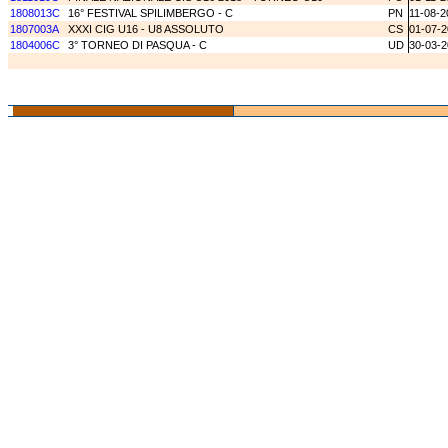
1808013C
16° FESTIVAL SPILIMBERGO - C
PN
11-08-2
1807003A
XXXI CIG U16 - U8 ASSOLUTO
CS
01-07-
1804006C
3° TORNEO DI PASQUA - C
UD
30-03-