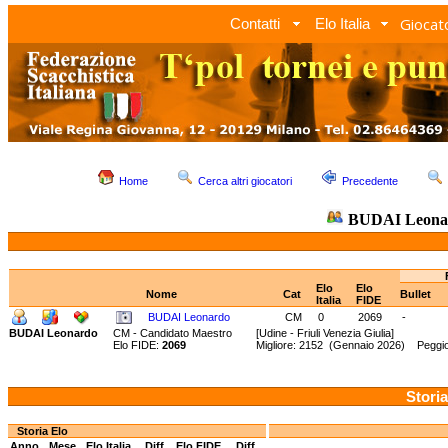
Giocato
Contatti
Elo Italia
Home
Cerca altri giocatori
Precedente
BUDAI Leona
Elo
Elo
Nome
Cat
Bullet
Italia
FIDE
BUDAI Leonardo
CM
0
2069
-
BUDAI Leonardo
CM - Candidato Maestro
[Udine - Friuli Venezia Giulia]
Elo FIDE:
2069
Migliore: 2152 (Gennaio 2026) Peggi
Storia
Storia Elo
Anno
Mese
Elo Italia
Diff.
Elo FIDE
Diff.