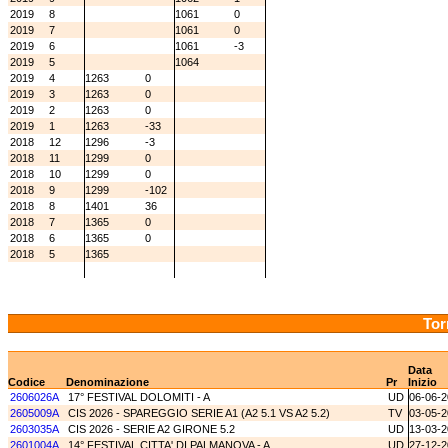
2019
8
1061
0
2019
7
1061
0
2019
6
1061
-3
2019
5
1064
2019
4
1263
0
2019
3
1263
0
2019
2
1263
0
2019
1
1263
-33
2018
12
1296
-3
2018
11
1299
0
2018
10
1299
0
2018
9
1299
-102
2018
8
1401
36
2018
7
1365
0
2018
6
1365
0
2018
5
1365
Tor
Data
Codice
Denominazione
Pr
Inizio
2606026A
17° FESTIVAL DOLOMITI - A
UD
06-06-
2605009A
CIS 2026 - SPAREGGIO SERIE A1 (A2 5.1 VS A2 5.2)
TV
03-05-
2603035A
CIS 2026 - SERIE A2 GIRONE 5.2
UD
13-03-
2601004A
14° FESTIVAL CITTA' DI PALMANOVA - A
UD
27-12-