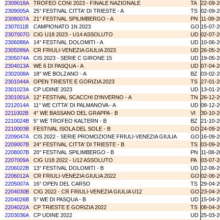
2309018A
TROFEO CONI 2023 - FINALE NAZIONALE
TA
22-09-
2309005A
25° FESTIVAL CITTA' DI TRIESTE - A
TS
02-09-
2308007A
21° FESTIVAL SPILIMBERGO - A
PN
11-08-2
2307011B
CAMPIONATO 1N 2023
GO
15-07-
2307007G
CIG U18 2023 - U14 ASSOLUTO
UD
02-07-
2306088A
14° FESTIVAL DOLOMITI - A
UD
10-06-
2305099A
CR FRIULI-VENEZIA GIULIA 2023
UD
26-05-
2305074A
CIS 2023 - SERIE C GIRONE 15
UD
19-05-
2304013A
WE 6 DI PASQUA - A
UD
07-04-
2302008A
18° WE BOLZANO - A
BZ
03-02-
2301044A
OPEN TRIESTE E GORIZIA 2023
TS
27-01-
2301023A
CP UDINE 2023
UD
13-01-
2301001A
12° FESTIVAL SCACCHI D'INVERNO - A
TN
26-12-
2212014A
11° WE CITTA' DI PALMANOVA - A
UD
08-12-
2211002B
4° WE BASSANO DEL GRAPPA - B
VI
30-10-
2210024B
5° WE TROFEO KALTERN - B
BZ
21-10-
2210003B
FESTIVAL ISOLA DEL SOLE - B
GO
24-09-
2209047A
CIS 2022 - SERIE PROMOZIONE FRIULI-VENEZIA GIULIA
GO
16-09-
2209007B
24° FESTIVAL CITTA' DI TRIESTE - B
TS
03-09-
2208007B
20° FESTIVAL SPILIMBERGO - B
PN
11-08-2
2207009A
CIG U18 2022 - U12 ASSOLUTO
PA
03-07-
2206022B
13° FESTIVAL DOLOMITI - B
UD
12-06-
2206012A
CR FRIULI-VENEZIA GIULIA 2022
GO
02-06-
2205007A
16° OPEN DEL CARSO
TS
29-04-
2204030B
CIG 2022 - CR FRIULI-VENEZIA GIULIA U12
GO
23-04-
2204026B
5° WE DI PASQUA - B
UD
15-04-
2204022A
CP TRIESTE E GORIZIA 2022
TS
08-04-
2203036A
CP UDINE 2022
UD
25-03-