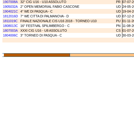
1907008A
32° CIG U16 - U10 ASSOLUTO
PR
07-07-
1905032A
2° OPEN MEMORIAL FABIO CASCONE
UD
24-05-
1904021C
4° WE DI PASQUA - C
UD
19-04-
1812016D
7° WE CITTA DI PALMANOVA - D
UD
07-12-
1811019C
FINALE NAZIONALE CIS U16 2018 - TORNEO U10
PU
01-11-2
1808013C
16° FESTIVAL SPILIMBERGO - C
PN
11-08-2
1807003A
XXXI CIG U16 - U8 ASSOLUTO
CS
01-07-
1804006C
3° TORNEO DI PASQUA - C
UD
30-03-