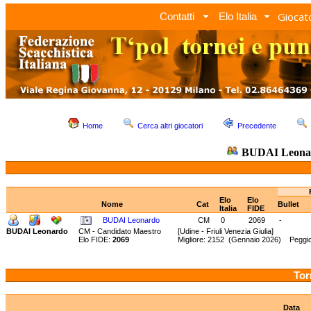
Giocato
Contatti
Elo Italia
Home
Cerca altri giocatori
Precedente
BUDAI Leona
Elo
Elo
Nome
Cat
Bullet
Italia
FIDE
BUDAI Leonardo
CM
0
2069
-
BUDAI Leonardo
CM - Candidato Maestro
[Udine - Friuli Venezia Giulia]
Elo FIDE:
2069
Migliore: 2152 (Gennaio 2026) Peggi
Tor
Data