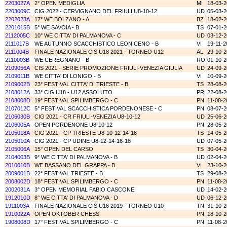
2203027A
2° OPEN MEDIGLIA
MI
18-03-
2203009C
CIG 2022 - CERVIGNANO DEL FRIULI U8-10-12
UD
05-03-
2202023A
17° WE BOLZANO - A
BZ
18-02-
2201015B
5° WE SAVOIA - B
TS
07-01-
2112005C
10° WE CITTA' DI PALMANOVA - C
UD
03-12-
2111017B
WE AUTUNNO SCACCHISTICO LEONICENO - B
VI
19-11-2
2111004B
FINALE NAZIONALE CIS U18 2021 - TORNEO U12
AL
29-10-
2110003B
WE CEREGNANO - B
RO
01-10-
2109056A
CIS 2021 - SERIE PROMOZIONE FRIULI-VENEZIA GIULIA
UD
24-09-
2109011B
WE CITTA' DI LONIGO - B
VI
10-09-
2109002B
23° FESTIVAL CITTA' DI TRIESTE - B
TS
28-08-
2108012A
33° CIG U18 - U12 ASSOLUTO
PR
22-08-
2108008D
19° FESTIVAL SPILIMBERGO - C
PN
11-08-2
2107012C
5° FESTIVAL SCACCHISTICA PORDENONESE - C
PN
08-07-
2106030B
CIG 2021 - CR FRIULI-VENEZIA U8-10-12
UD
25-06-
2106005A
OPEN PORDENONE U8-10-12
PN
28-05-
2105018A
CIG 2021 - CP TRIESTE U8-10-12-14-16
TS
14-05-
2105010A
CIG 2021 - CP UDINE U8-12-14-16-18
UD
07-05-
2105006A
15° OPEN DEL CARSO
TS
30-04-
2104003B
9° WE CITTA' DI PALMANOVA - B
UD
02-04-
2010010B
WE BASSANO DEL GRAPPA - B
VI
23-10-
2009001B
22° FESTIVAL TRIESTE - B
TS
29-08-
2008002D
18° FESTIVAL SPILIMBERGO - C
PN
11-08-2
2002031A
3° OPEN MEMORIAL FABIO CASCONE
UD
14-02-
1912010D
8° WE CITTA' DI PALMANOVA - D
UD
06-12-
1911003A
FINALE NAZIONALE CIS U16 2019 - TORNEO U10
TN
31-10-
1910022A
OPEN OKTOBER CHESS
PN
18-10-
1908008D
17° FESTIVAL SPILIMBERGO - C
PN
11-08-2