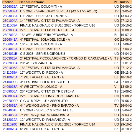
Codice
Denominazione
Pr
Inizio
2606026A
17° FESTIVAL DOLOMITI - A
UD
06-06-
2605009A
CIS 2026 - SPAREGGIO SERIE A1 (A2 5.1 VS A2 5.2)
TV
03-05-
2603035A
CIS 2026 - SERIE A2 GIRONE 5.2
UD
13-03-
2601004A
14° FESTIVAL CITTA' DI PALMANOVA - A
UD
27-12-
2511005A
FINALE NAZIONALE CIS U18 2025 - TORNEO U16
UD
30-10-
2509008A
27° FESTIVAL CITTA' DI TRIESTE - A
TS
30-08-
2507010A
13° WE LA BIRRERIA PEDAVENA - A
BL
16-07-
2506041A
4° FESTIVAL ISOLA DEL SOLE - A
GO
22-06-
2506025A
16° FESTIVAL DOLOMITI - A
UD
07-06-
2504016A
CIS 2025 - SERIE MASTER
BS
07-04-
2504011B
CIS 2025 - SERIE B GIRONE 8
UD
04-04-
2503011A
2° FESTIVAL PICCOLA FENICE - TORNEO DI CARNEVALE - A
TS
27-02-
2502003A
20° WE BOLZANO - A
BZ
31-01-
2501003A
13° FESTIVAL CITTA' DI PALMANOVA - A
UD
27-12-
2411058A
17° WE CITTA' DI RECCO - A
GE
15-11-2
2410026A
7° WE TROFEO KALTERN - A
BZ
18-10-
2410009C
3° FESTIVAL ISOLA DEL SOLE - C
GO
27-09-
2409015A
4° WE CITTA' DI LONIGO - A
VI
13-09-
2409005A
26° FESTIVAL CITTA' DI TRIESTE - A
TS
31-08-
2408007A
22° FESTIVAL SPILIMBERGO - MASTER
PN
09-08-
2407002D
CIG U18 2024 - U14 ASSOLUTO
PR
29-06-
2404089A
44° WE MOGLIANO - PINO BARATO - A
TV
26-04-
2404061B
CIS 2024 - SERIE C GIRONI 14 E 15
UD
05-04-
2404056A
7° WE PASQUA A PALMANOVA - A
UD
29-03-
2312012A
12° WE CITTA' DI PALMANOVA - A
UD
08-12-
2311020C
FINALE NAZIONALE CIS U18 2023 - TORNEO U14
UD
29-10-
2310020A
6° WE TROFEO KALTERN - A
BZ
20-10-