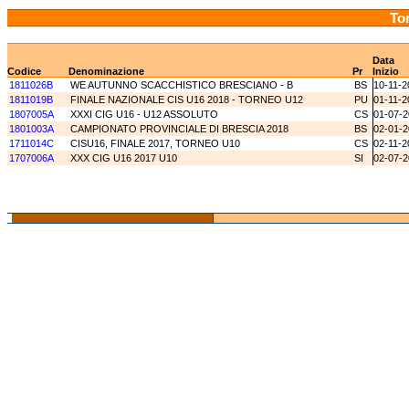
Tor
Data
Codice
Denominazione
Pr
Inizio
1811026B
WE AUTUNNO SCACCHISTICO BRESCIANO - B
BS
10-11-2
1811019B
FINALE NAZIONALE CIS U16 2018 - TORNEO U12
PU
01-11-2
1807005A
XXXI CIG U16 - U12 ASSOLUTO
CS
01-07-
1801003A
CAMPIONATO PROVINCIALE DI BRESCIA 2018
BS
02-01-
1711014C
CISU16, FINALE 2017, TORNEO U10
CS
02-11-2
1707006A
XXX CIG U16 2017 U10
SI
02-07-