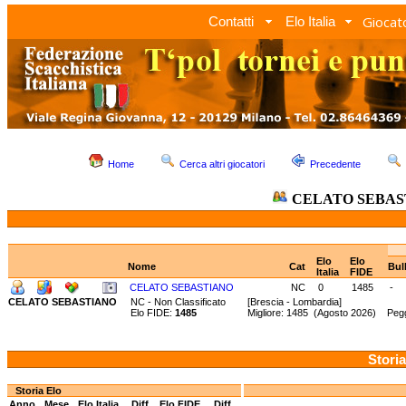
Giocato
Contatti
Elo Italia
Home
Cerca altri giocatori
Precedente
CELATO SEBAS
Elo
Elo
Nome
Cat
Bul
Italia
FIDE
CELATO SEBASTIANO
NC
0
1485
-
CELATO SEBASTIANO
NC - Non Classificato
[Brescia - Lombardia]
Elo FIDE:
1485
Migliore: 1485 (Agosto 2026) Pegg
Storia
Storia Elo
Anno
Mese
Elo Italia
Diff.
Elo FIDE
Diff.