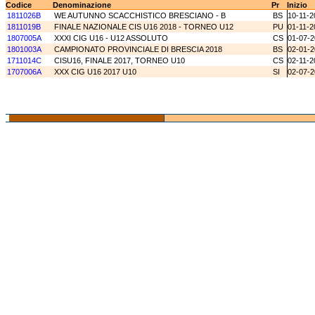
Codice
Denominazione
Pr
Inizio
1811026B
WE AUTUNNO SCACCHISTICO BRESCIANO - B
BS
10-11-2
1811019B
FINALE NAZIONALE CIS U16 2018 - TORNEO U12
PU
01-11-2
1807005A
XXXI CIG U16 - U12 ASSOLUTO
CS
01-07-
1801003A
CAMPIONATO PROVINCIALE DI BRESCIA 2018
BS
02-01-
1711014C
CISU16, FINALE 2017, TORNEO U10
CS
02-11-2
1707006A
XXX CIG U16 2017 U10
SI
02-07-