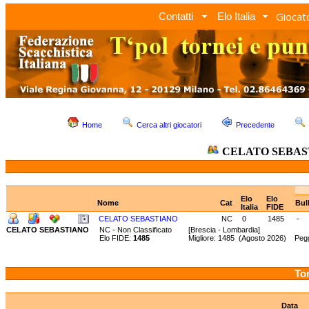
Giocato
Contatti
Elo Italia
Home
Cerca altri giocatori
Precedente
CELATO SEBAS
Elo
Elo
Nome
Cat
Bul
Italia
FIDE
CELATO SEBASTIANO
NC
0
1485
-
CELATO SEBASTIANO
NC - Non Classificato
[Brescia - Lombardia]
Elo FIDE:
1485
Migliore: 1485 (Agosto 2026) Pegg
Tor
Data