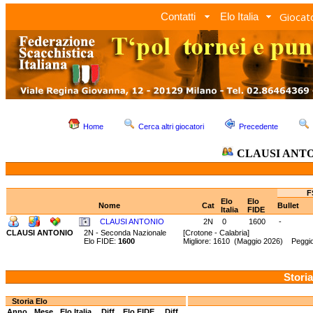
Giocato
Contatti
Elo Italia
Home
Cerca altri giocatori
Precedente
CLAUSI ANT
F
Elo
Elo
Nome
Cat
Bullet
Italia
FIDE
CLAUSI ANTONIO
2N
0
1600
-
CLAUSI ANTONIO
2N - Seconda Nazionale
[Crotone - Calabria]
Elo FIDE:
1600
Migliore: 1610 (Maggio 2026) Peggi
Storia
Storia Elo
Anno
Mese
Elo Italia
Diff.
Elo FIDE
Diff.