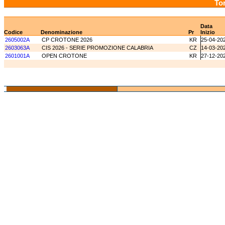
Tor
Data
Codice
Denominazione
Pr
Inizio
2605002A
CP CROTONE 2026
KR
25-04-20
2603063A
CIS 2026 - SERIE PROMOZIONE CALABRIA
CZ
14-03-20
2601001A
OPEN CROTONE
KR
27-12-20