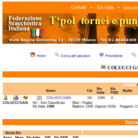
Giocato
Contatti
Elo Italia
Home
Cerca altri giocatori
Precedente
COLUCCI G
Elo
Elo
Nome
Cat
Bullet
Italia
FIDE
COLUCCI GAIA
NC
1399
0
-
COLUCCI GAIA
NC - Non Classificato
[Bari - Puglia]
Elo Italia:
1399
Migliore: 1399 (Agosto 2026) Peggiore: 1
Storia
Storia Elo
Anno
Mese
Elo Italia
Diff.
Elo FIDE
Diff.