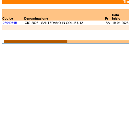
Tor
Data
Codice
Denominazione
Pr
Inizio
2604074B
CIG 2026 - SANTERAMO IN COLLE U12
BA
19-04-2026