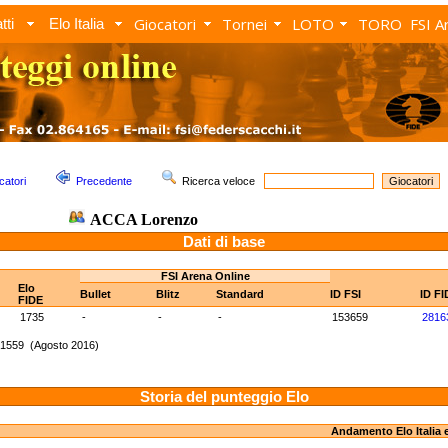
Giocatori
Tornei
LOTO
TORO
FSI A
tti
Elo Italia
catori
Precedente
Ricerca veloce
ACCA Lorenzo
Dati di base
FSI Arena Online
Elo
Bullet
Blitz
Standard
ID FSI
ID FI
FIDE
1735
-
-
-
153659
2816
 1559 (Agosto 2016)
Storia del punteggio Elo
Andamento Elo Italia 