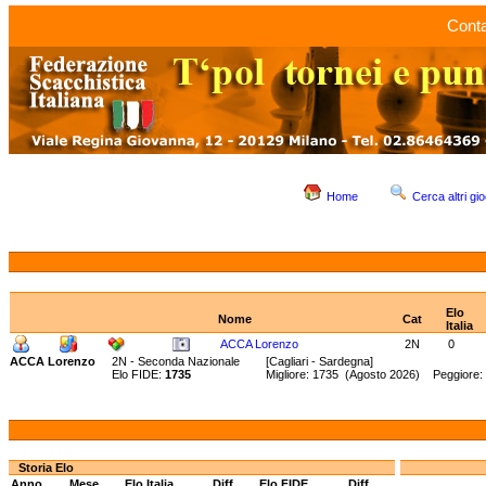
Conta
Home
Cerca altri gio
Elo
Nome
Cat
Italia
ACCA Lorenzo
2N
0
ACCA Lorenzo
2N - Seconda Nazionale
[Cagliari - Sardegna]
Elo FIDE:
1735
Migliore: 1735 (Agosto 2026) Peggiore:
Storia Elo
Anno
Mese
Elo Italia
Diff.
Elo FIDE
Diff.