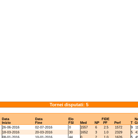
Tornei disputati: 5
Data
Data
Elo
FIDE
N
Inizio
Fine
FSI
Med
NP
PF
Perf
T
G
26-06-2016
02-07-2016
0
1557
6
2.5
1572
9
1
18-03-2016
20-03-2016
30
1652
3
1.0
2329
5
4
08-01-2016
10-01-2016
44
0
2
1.0
1626
5
4