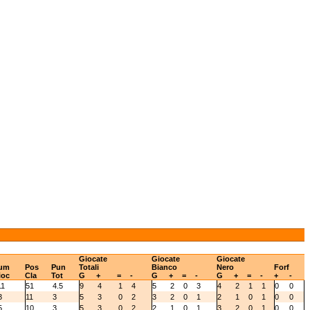
Giocate
Giocate
Giocate
um
Pos
Pun
Totali
Bianco
Nero
Forf
ioc
Cla
Tot
G
+
=
-
G
+
=
-
G
+
=
-
+
-
11
51
4.5
9
4
1
4
5
2
0
3
4
2
1
1
0
0
3
11
3
5
3
0
2
3
2
0
1
2
1
0
1
0
0
5
10
3
5
3
0
2
2
1
0
1
3
2
0
1
0
0