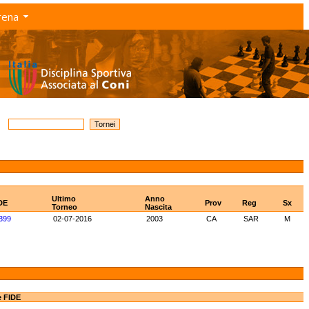
rena
Ultimo
Anno
DE
Prov
Reg
Sx
Torneo
Nascita
399
02-07-2016
2003
CA
SAR
M
e FIDE