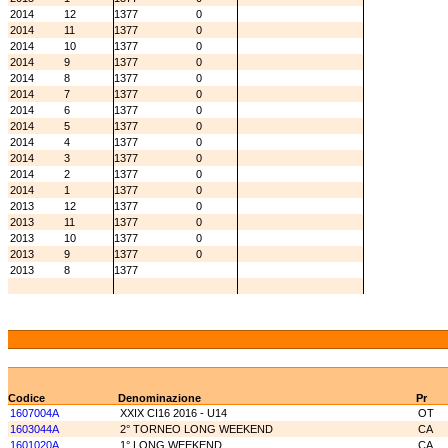
2014
12
1377
0
2014
11
1377
0
2014
10
1377
0
2014
9
1377
0
2014
8
1377
0
2014
7
1377
0
2014
6
1377
0
2014
5
1377
0
2014
4
1377
0
2014
3
1377
0
2014
2
1377
0
2014
1
1377
0
2013
12
1377
0
2013
11
1377
0
2013
10
1377
0
2013
9
1377
0
2013
8
1377
Codice
Denominazione
Pr
1607004A
XXIX CI16 2016 - U14
OT
1603044A
2° TORNEO LONG WEEKEND
CA
1601020A
1° LONG WEEKEND
CA