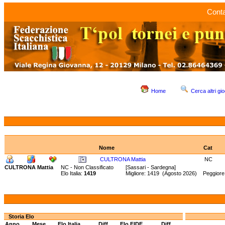
Conta
Home
Cerca altri gio
Nome
Cat
CULTRONA Mattia
NC
CULTRONA Mattia
NC - Non Classificato
[Sassari - Sardegna]
Elo Italia:
1419
Migliore: 1419 (Agosto 2026) Peggior
Storia Elo
Anno
Mese
Elo Italia
Diff.
Elo FIDE
Diff.