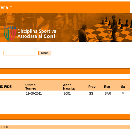
rena
Ultimo
Anno
ID FIDE
Prov
Reg
Sx
Torneo
Nascita
11-09-2011
2001
SS
SAR
M
e FIDE