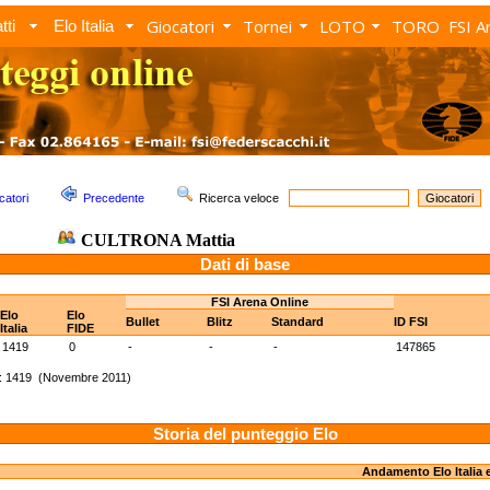
Giocatori
Tornei
LOTO
TORO
FSI A
tti
Elo Italia
catori
Precedente
Ricerca veloce
CULTRONA Mattia
Dati di base
FSI Arena Online
Elo
Elo
Bullet
Blitz
Standard
ID FSI
Italia
FIDE
1419
0
-
-
-
147865
e: 1419 (Novembre 2011)
Storia del punteggio Elo
Andamento Elo Italia 